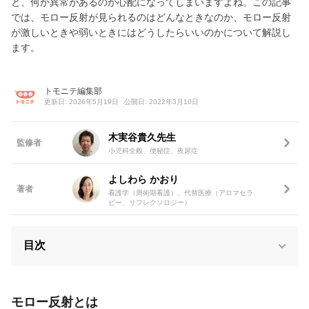
と、何か異常があるのか心配になってしまいますよね。この記事
では、モロー反射が見られるのはどんなときなのか、モロー反射
が激しいときや弱いときにはどうしたらいいのかについて解説し
ます。
トモニテ編集部
更新日: 2026年5月19日
公開日: 2022年3月10日
木実谷貴久先生
監修者
小児科全般、便秘症、夜尿症
よしわら かおり
著者
看護学（周術期看護）、代替医療（アロマセラ
ピー、リフレクソロジー）
目次
モロー反射とは