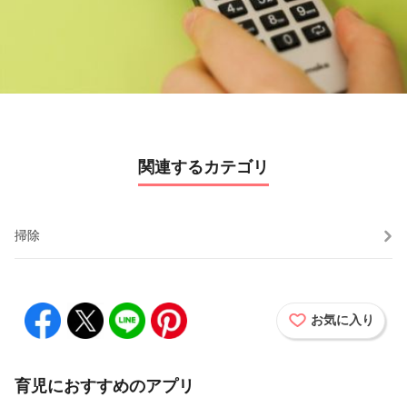
y
V
i
d
関連するカテゴリ
e
o
掃除
お気に入り
育児におすすめのアプリ