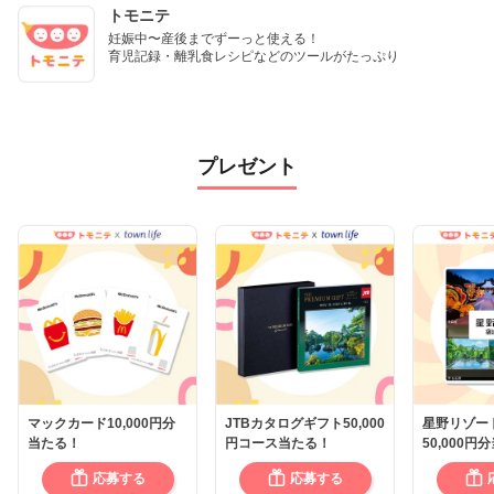
トモニテ
妊娠中〜産後までずーっと使える！

育児記録・離乳食レシピなどのツールがたっぷり
プレゼント
マックカード10,000円分
JTBカタログギフト50,000
星野リゾー
当たる！
円コース当たる！
50,000円
応募する
応募する