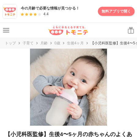
妊娠・出産・子育て情報サイト | トモニテ
今の月齢で必要な情報が見つかる！
無料アプリで開く
4.4
トップ
子育て
月齢
0歳
生後4ヶ月
【小児科医監修】生後4〜5
【小児科医監修】生後4〜5ヶ月の赤ちゃんのよくあ