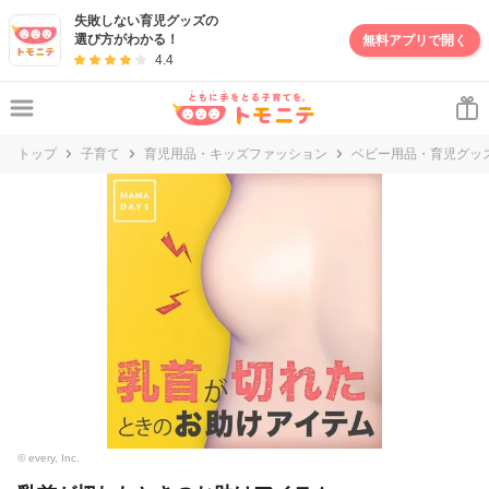
妊娠・出産・子育て情報サイト | トモニテ
失敗しない育児グッズの
選び方がわかる！
無料アプリで開く
4.4
トップ
子育て
育児用品・キッズファッション
ベビー用品・育児グッ
© every, Inc.