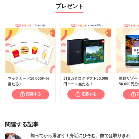
プレゼント
マックカード10,000円分
JTBカタログギフト50,000
星野リゾー
当たる！
円コース当たる！
50,000円
応募する
応募する
関連する記事
知ってから選ぼう！身近にひそむ、熱では取りきれ