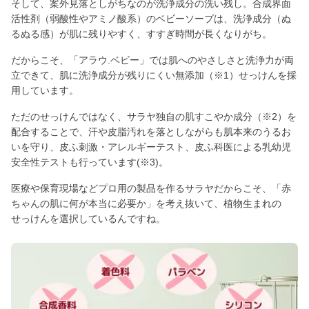
そして、案外見落としがちなのが洗浄成分の洗い残し。合成界面
活性剤（弱酸性やアミノ酸系）のベビーソープは、洗浄成分（ぬ
るぬる感）が肌に残りやすく、すすぎ時間が長くなりがち。
だからこそ、「アラウ.ベビー」では肌へのやさしさと洗浄力が両
立できて、肌に洗浄成分が残りにくい無添加（※1）せっけんを採
用しています。
ただのせっけんではなく、サラヤ独自の肌すこやか成分（※2）を
配合することで、汗や皮脂汚れを落としながらも肌本来のうるお
いを守り、皮ふ刺激・アレルギーテスト、皮ふ科医による乳幼児
安全性テストも行っています(※3)。
医療や保育現場などプロ用の製品を作るサラヤだからこそ、「赤
ちゃんの肌に何が本当に必要か」を考え抜いて、植物生まれの
せっけんを選択しているんですね。