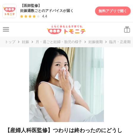
妊娠・出産・子育て情報サイト | トモニテ
【医師監修】
妊娠週数ごとのアドバイスが届く
無料アプリで開く
4.4
トップ
妊娠
月・週ごと妊婦・胎児の様子
妊娠後期
臨月・正産期
【産婦人科医監修】つわりは終わったのにどうし