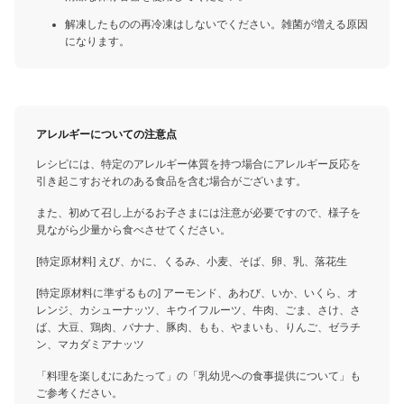
解凍したものの再冷凍はしないでください。雑菌が増える原因
になります。
アレルギーについての注意点
レシピには、特定のアレルギー体質を持つ場合にアレルギー反応を
引き起こすおそれのある食品を含む場合がございます。
また、初めて召し上がるお子さまには注意が必要ですので、様子を
見ながら少量から食べさせてください。
[特定原材料] えび、かに、くるみ、小麦、そば、卵、乳、落花生
[特定原材料に準ずるもの] アーモンド、あわび、いか、いくら、オ
レンジ、カシューナッツ、キウイフルーツ、牛肉、ごま、さけ、さ
ば、大豆、鶏肉、バナナ、豚肉、もも、やまいも、りんご、ゼラチ
ン、マカダミアナッツ
「料理を楽しむにあたって」の「乳幼児への食事提供について」も
ご参考ください。