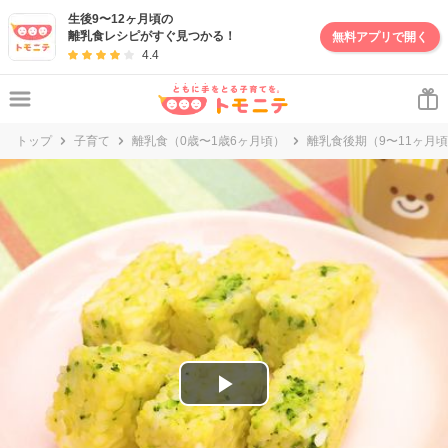
妊娠・出産・子育て情報サイト | トモニテ
生後9〜12ヶ月頃の
離乳食レシピがすぐ見つかる！
無料アプリで開く
4.4
トップ
子育て
離乳食（0歳〜1歳6ヶ月頃）
離乳食後期（9〜11ヶ月
P