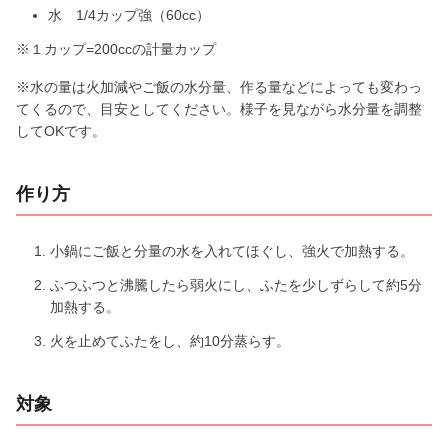
水 1/4カップ強（60cc）
o
※１カップ=200ccの計量カップ
※水の量は火加減やご飯の水分量、作る量などによっても変わっ
てくるので、目安としてください。様子を見ながら水分量を調整
してOKです。
作り方
小鍋にご飯と分量の水を入れてほぐし、強火で加熱する。
ふつふつと沸騰したら弱火にし、ふたを少しずらして約5分
加熱する。
火を止めてふたをし、約10分蒸らす。
対象