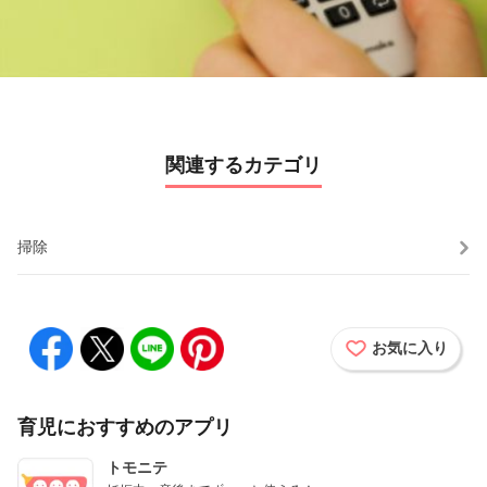
y
V
i
d
関連するカテゴリ
e
o
掃除
お気に入り
育児におすすめのアプリ
トモニテ