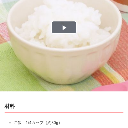
P
l
a
y
V
i
材料
d
e
ご飯 1/4カップ（約50g）