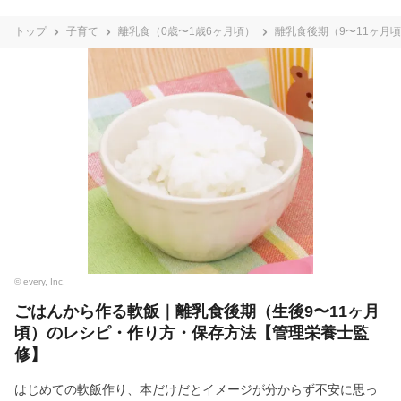
トップ
子育て
離乳食（0歳〜1歳6ヶ月頃）
離乳食後期（9〜11ヶ月
© every, Inc.
ごはんから作る軟飯｜離乳食後期（生後9〜11ヶ月
頃）のレシピ・作り方・保存方法【管理栄養士監
修】
はじめての軟飯作り、本だけだとイメージが分からず不安に思っ