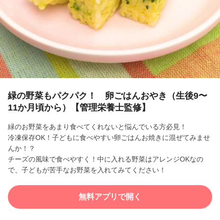
l
a
y
V
i
緑の野菜もパクパク！ 卵ごはんおやき（生後9〜
11か月頃から）【管理栄養士監修】
d
緑のお野菜をあまり食べてくれないと悩んでいる方必見！
e
冷凍保存OK！子どもに食べやすい卵ごはんお焼きに混ぜてみませ
んか！？
o
チーズの風味で食べやすく！中に入れる野菜はアレンジOKなの
で、子どもが苦手なお野菜を入れてみてください！
無料アプリで開く