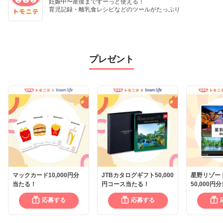
妊娠中〜産後までずーっと使える！

育児記録・離乳食レシピなどのツールがたっぷり
プレゼント
マックカード10,000円分
JTBカタログギフト50,000
星野リゾー
当たる！
円コース当たる！
50,000円
応募する
応募する