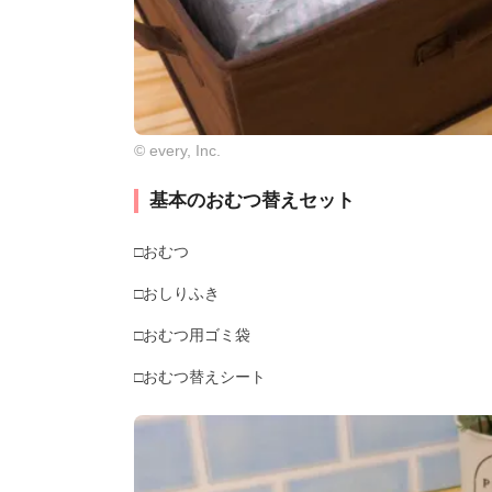
© every, Inc.
基本のおむつ替えセット
□おむつ
□おしりふき
□おむつ用ゴミ袋
□おむつ替えシート