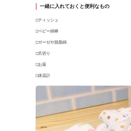
一緒に入れておくと便利なもの
□ティッシュ
□ベビー綿棒
□ガーゼや脱脂綿
□爪切り
□お薬
□体温計