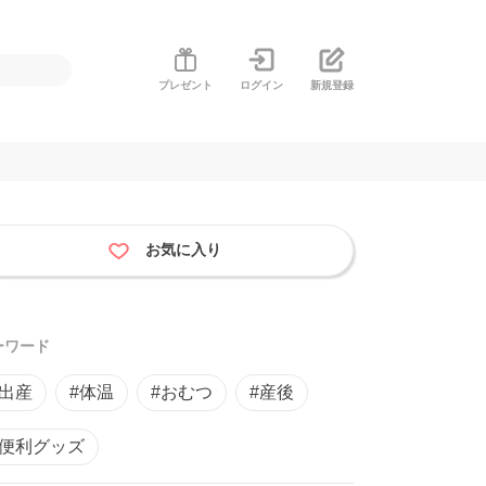
プレゼント
ログイン
新規登録
お気に入り
ーワード
#出産
#体温
#おむつ
#産後
#便利グッズ