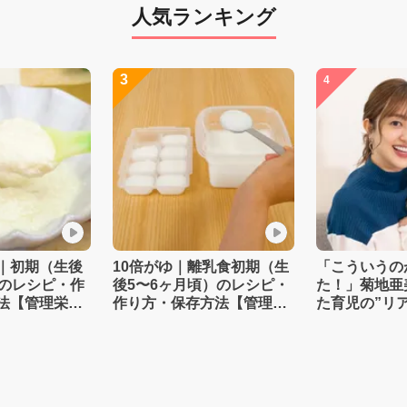
人気ランキング
3
4
｜初期（生後
10倍がゆ｜離乳食初期（生
「こういうの
）のレシピ・作
後5〜6ヶ月頃）のレシピ・
た！」菊地亜
法【管理栄養
作り方・保存方法【管理栄
た育児の”リ
養士監修】