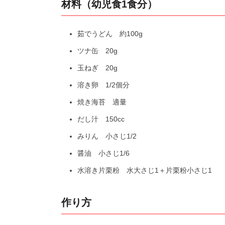
材料（幼児食1食分）
茹でうどん 約100g
ツナ缶 20g
玉ねぎ 20g
溶き卵 1/2個分
焼き海苔 適量
だし汁 150cc
みりん 小さじ1/2
醤油 小さじ1/6
水溶き片栗粉 水大さじ1＋片栗粉小さじ1
作り方