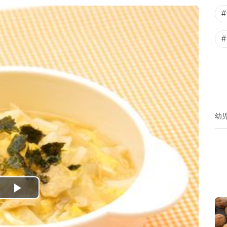
幼
P
l