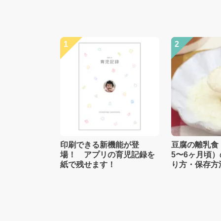
1
2
印刷できる新機能が登
豆腐の離乳食
場！ アプリの育児記録を
5〜6ヶ月頃
紙で残せます！
り方・保存方
士監修】