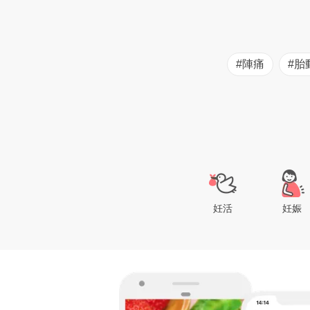
#陣痛
#胎
妊活
妊娠