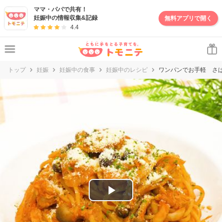
妊娠・出産・子育て情報サイト | トモニテ
ママ・パパで共有！
妊娠中の情報収集&記録
無料アプリで開く
4.4
トップ
妊娠
妊娠中の食事
妊娠中のレシピ
ワンパンでお手軽 さ
P