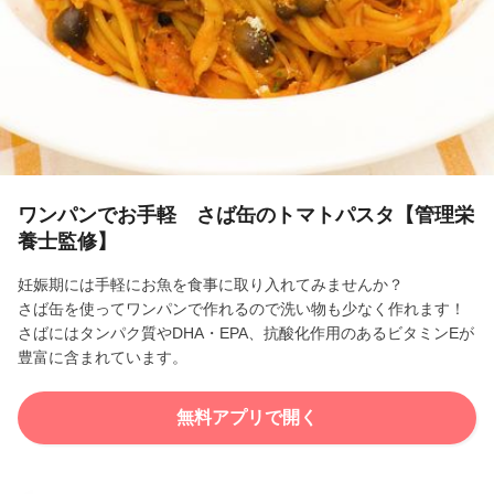
l
a
y
V
i
ワンパンでお手軽 さば缶のトマトパスタ【管理栄
養士監修】
d
妊娠期には手軽にお魚を食事に取り入れてみませんか？
e
さば缶を使ってワンパンで作れるので洗い物も少なく作れます！
さばにはタンパク質やDHA・EPA、抗酸化作用のあるビタミンEが
o
豊富に含まれています。
無料アプリで開く