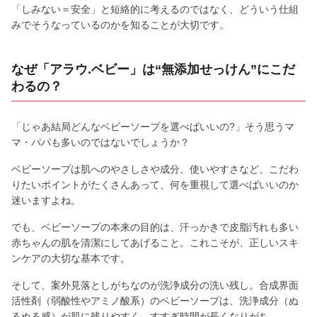
「しみない＝安全」と短絡的に考えるのではなく、どういう仕組
みでそうなっているのかを知ることが大切です。
なぜ「アラウ.ベビー」は“無添加せっけん”にこだ
わるの？
「じゃあ結局どんなベビーソープを選べばいいの?」そう思うマ
マ・パパも多いのではないでしょうか？
ベビーソープは肌へのやさしさや成分、使いやすさなど、こだわ
りたいポイントがたくさんあって、何を重視して選べばいいのか
迷いますよね。
でも、ベビーソープの本来の目的は、汗っかきで皮脂汚れも多い
赤ちゃんの肌を清潔にしてあげること。これこそが、正しいスキ
ンケアの大切な基本です。
そして、案外見落としがちなのが洗浄成分の洗い残し。合成界面
活性剤（弱酸性やアミノ酸系）のベビーソープは、洗浄成分（ぬ
るぬる感）が肌に残りやすく、すすぎ時間が長くなりがち。