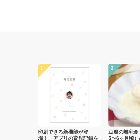
1
2
印刷できる新機能が登
豆腐の離乳食
場！ アプリの育児記録を
5〜6ヶ月頃