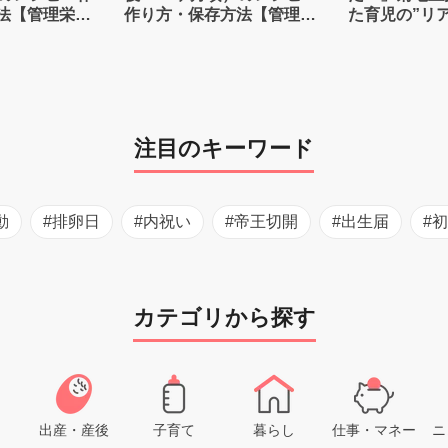
法【管理栄養
作り方・保存方法【管理栄
た育児の”リ
養士監修】
注目のキーワード
動
#排卵日
#内祝い
#帝王切開
#出生届
#
カテゴリから探す
出産・産後
子育て
暮らし
仕事・マネー
ニ