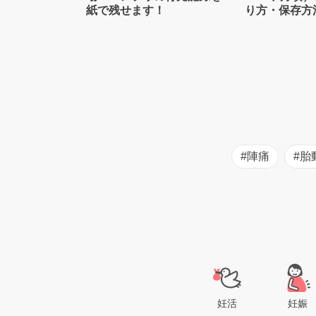
紙で残せます！
り方・保存方
士監修】
#陣痛
#胎
妊活
妊娠