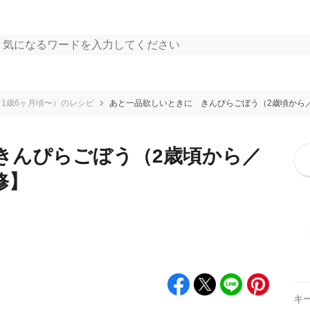
1歳6ヶ月頃〜）のレシピ
あと一品欲しいときに きんぴらごぼう（2歳頃から
きんぴらごぼう（2歳頃から／
修】
キ