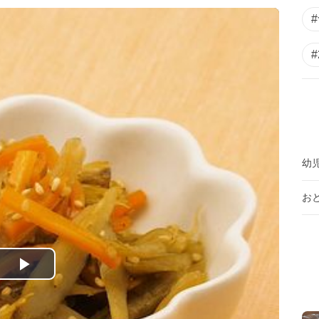
幼
お
P
l