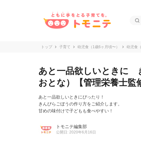
トップ
子育て
幼児食（1歳6ヶ月頃〜）
幼児食（
あと一品欲しいときに 
おとな）【管理栄養士監
あと一品欲しいときにぴったり！
きんぴらごぼうの作り方をご紹介します。
甘めの味付けで子どもも食べやすい！
トモニテ編集部
公開日: 2020年6月16日