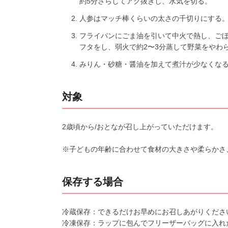
約5分さらしてアク抜きし、水気を切る。
人参はマッチ棒くらいの太さの千切りにする
フライパンにごま油を引いて中火で熱し、ご
フタをし、弱火で約2〜3分蒸して野菜をやわ
みりん・砂糖・醤油を加えて煮汁が少なくな
対象
2歳頃から/おとなが召し上がっていただけます。
※子どもの年齢に合わせて食材の大きさや柔らかさ
保存する場合
冷蔵保存：できるだけお早めにお召しあがりくださ
冷凍保存：ラップに包んでフリーザーバッグに入れ