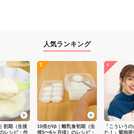
人気ランキング
3
4
｜初期（生後
10倍がゆ｜離乳食初期（生
「こういうの
）のレシピ・作
後5〜6ヶ月頃）のレシピ・
た！」菊地亜