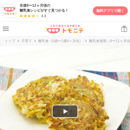
妊娠・出産・子育て情報サイト | トモニテ
生後9〜12ヶ月頃の
離乳食レシピがすぐ見つかる！
無料アプリで開く
4.4
トップ
子育て
離乳食（0歳〜1歳6ヶ月頃）
離乳食後期（9〜11ヶ月
P