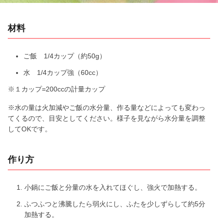
i
材料
d
e
ご飯 1/4カップ（約50g）
水 1/4カップ強（60cc）
o
※１カップ=200ccの計量カップ
※水の量は火加減やご飯の水分量、作る量などによっても変わっ
てくるので、目安としてください。様子を見ながら水分量を調整
してOKです。
作り方
小鍋にご飯と分量の水を入れてほぐし、強火で加熱する。
ふつふつと沸騰したら弱火にし、ふたを少しずらして約5分
加熱する。