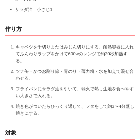
サラダ油 小さじ1
作り方
キャベツを千切りまたはみじん切りにする。耐熱容器に入れ
てふんわりラップをかけて600wのレンジで約20秒加熱す
る。
ツナ缶・かつお削り節・青のり・薄力粉・水を加えて混ぜ合
わせる。
フライパンにサラダ油を引いて、弱火で熱し生地を食べやす
い大きさで入れる。
焼き色がついたらひっくり返して、フタをして約3〜4分蒸し
焼きにする。
対象