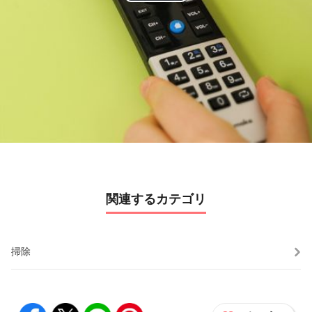
P
l
a
y
V
i
d
関連するカテゴリ
e
o
掃除