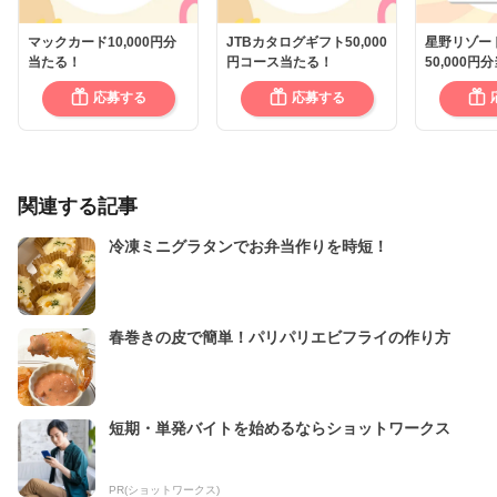
マックカード10,000円分
JTBカタログギフト50,000
星野リゾー
当たる！
円コース当たる！
50,000円
応募する
応募する
関連する記事
冷凍ミニグラタンでお弁当作りを時短！
春巻きの皮で簡単！パリパリエビフライの作り方
短期・単発バイトを始めるならショットワークス
PR(ショットワークス)