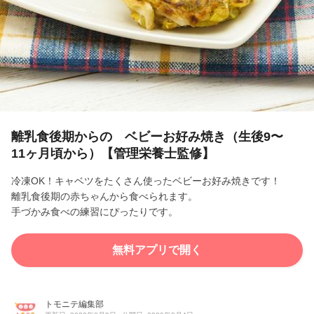
l
a
y
V
i
離乳食後期からの ベビーお好み焼き（生後9〜
11ヶ月頃から）【管理栄養士監修】
d
冷凍OK！キャベツをたくさん使ったベビーお好み焼きです！
e
離乳食後期の赤ちゃんから食べられます。
手づかみ食べの練習にぴったりです。
o
無料アプリで開く
トモニテ編集部