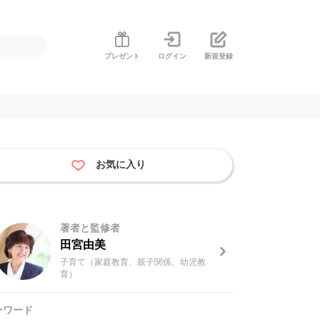
プレゼント
ログイン
新規登録
お気に入り
著者と監修者
田宮由美
子育て（家庭教育、親子関係、幼児教
育）
ーワード