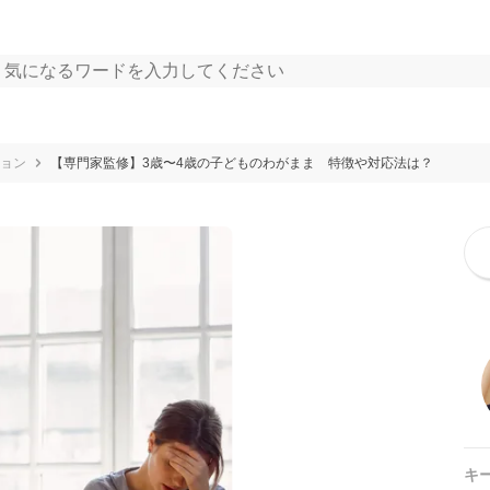
ョン
【専門家監修】3歳〜4歳の子どものわがまま 特徴や対応法は？
キ