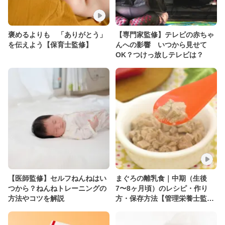
褒めるよりも 「ありがとう」
【専門家監修】テレビの赤ちゃ
を伝えよう【保育士監修】
んへの影響 いつから見せて
OK？つけっ放しテレビは？
【医師監修】セルフねんねはい
まぐろの離乳食｜中期（生後
つから？ねんねトレーニングの
7〜8ヶ月頃）のレシピ・作り
方法やコツを解説
方・保存方法【管理栄養士監
修】