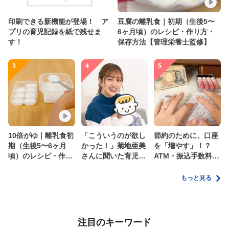
印刷できる新機能が登場！ ア
豆腐の離乳食｜初期（生後5〜
プリの育児記録を紙で残せま
6ヶ月頃）のレシピ・作り方・
す！
保存方法【管理栄養士監修】
3
4
5
10倍がゆ｜離乳食初
「こういうのが欲し
節約のために、口座
期（生後5〜6ヶ月
かった！」菊地亜美
を「増やす」！？
頃）のレシピ・作り
さんに聞いた育児
ATM・振込手数料の
方・保存方法【管理
の”リアルな本音”
ムダを減らす新しい
栄養士監修】
家計管理術
もっと見る
注目のキーワード