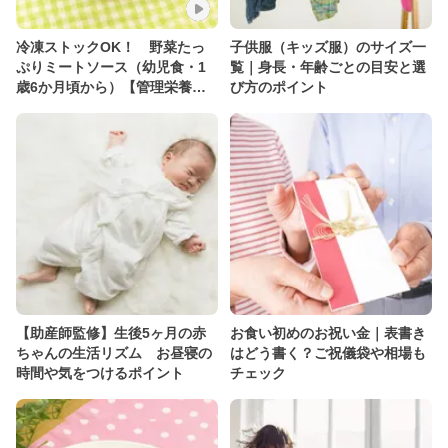
冷凍ストックOK！ 野菜たっ
子供服（キッズ服）のサイズ一
ぷりミートソース（幼児食・1
覧｜身長・年齢ごとの目安と選
歳6か月頃から）【管理栄養士
び方のポイント
監修】
【助産師監修】生後5ヶ月の赤
お食い初めのお祝い金｜表書き
ちゃんの生活リズム お昼寝の
はどう書く？ご祝儀袋や相場も
時間や気をつけるポイント
チェック