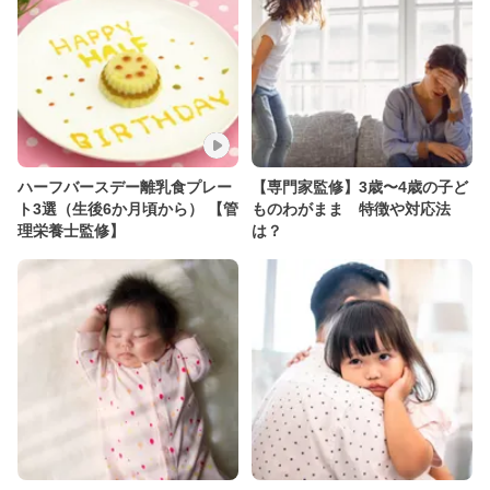
ハーフバースデー離乳食プレー
【専門家監修】3歳〜4歳の子ど
ト3選（生後6か月頃から） 【管
ものわがまま 特徴や対応法
理栄養士監修】
は？