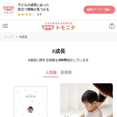
子どもの成長にあった
役立つ情報が見つかる
無料アプリで開く
4.4
トップ
#成長
#成長
#成長に関する情報を
280件
紹介しています
人気順
新着順