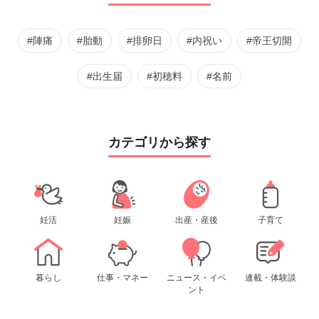
#陣痛
#胎動
#排卵日
#内祝い
#帝王切開
#出生届
#初穂料
#名前
カテゴリから探す
妊活
妊娠
出産・産後
子育て
暮らし
仕事・マネー
ニュース・イベ
連載・体験談
ント