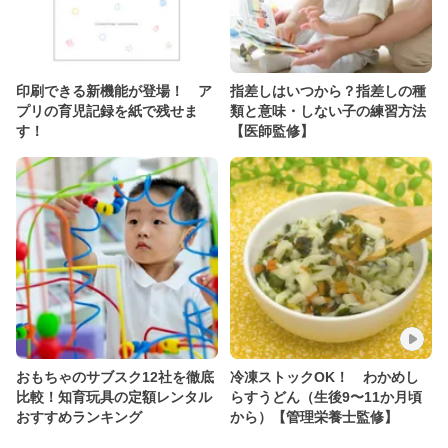
印刷できる新機能が登場！ ア
指差しはいつから？指差しの種
プリの育児記録を紙で残せま
類と意味・しない子の練習方法
す！
【医師監修】
おもちゃのサブスク12社を徹底
冷凍ストックOK！ わかめし
比較！知育玩具の定額レンタル
らすうどん（生後9〜11か月頃
おすすめランキング
から）【管理栄養士監修】