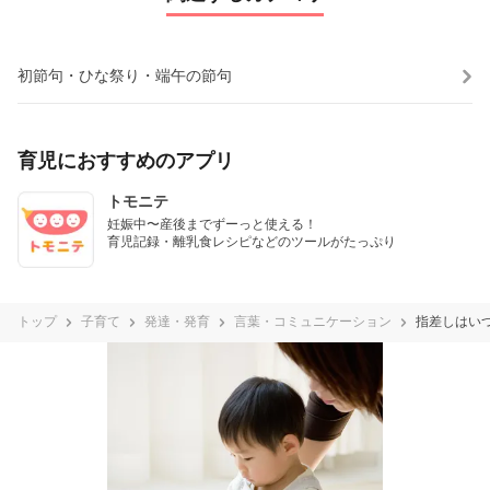
初節句・ひな祭り・端午の節句
育児におすすめのアプリ
トモニテ
妊娠中〜産後までずーっと使える！

育児記録・離乳食レシピなどのツールがたっぷり
トップ
子育て
発達・発育
言葉・コミュニケーション
指差しはい