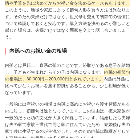
情や予算を先に決めてからお祝い金を決めるケースもあります。
このように、地域や家庭によって節句人形を買う方法は異なりま
す。そのため夫婦だけではなく、祖父母を交えて初節句の習慣に
ついて確認しておくと安心です。購入方法を決めるのが難しいと
感じた場合は、夫婦だけではなく両家を交えて話し合いましょ
う。
内孫へのお祝い金の相場
内孫とは戸籍上、直系の孫のことです。跡取りである息子が結婚
し、子どもが生まれたらその子は内孫になります。
内孫の初節句
の相場は、30,000円～200,000円とされています。
内孫は外孫に
比べて少なくお祝いを渡す習慣があることから、少し相場が低く
なっています。
一般的に出産祝いの相場は内孫に高めにお祝いを渡す習慣がある
のに対し、初節句は逆となっています。この理由は、拡大家族が
一般的だった頃の文化が大きく関係しています。結婚したら夫婦
は夫の家で家族三世代で同じ家に住んでいたため、結婚後は夫の
家で共に生活するのが主流でした。そのため内孫は跡継ぎとして
も期待され、出産祝いは多く渡されていました。