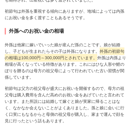
初節句は外孫を重視する傾向にありますが、地域によっては内孫
にお祝い金を多く渡すこともあるそうです。
外孫へのお祝い金の相場
外孫は他家に嫁いでいった娘が産んだ孫のことです。娘が結婚
し、子どもが生まれたらその子は外孫になります。
外孫の初節句
の相場は100,000円～300,000円とされています。
外孫は内孫より
相場が高くなっている特徴があります。これにはひな人形や鯉の
ぼりを贈るのは母方の祖父母によって行われていた古い習慣が関
係しています。
初節句は父方の祖父母が盛大にお祝いを開催するので、母方の祖
父母は購入費用を含んだ高めのお祝い金をあげていたと言われて
います。また所説には結婚して嫁ぐと娘が実家に帰ることはな
く、なかなか会えないことがよくありました。孫と娘に会いに行
く口実にもなるからと母側の祖父母が購入し、家まで運んで顔を
見に行ったという話もあります。