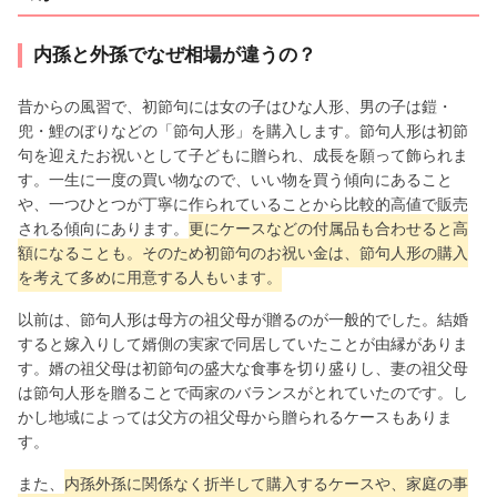
内孫と外孫でなぜ相場が違うの？
昔からの風習で、初節句には女の子はひな人形、男の子は鎧・
兜・鯉のぼりなどの「節句人形」を購入します。節句人形は初節
句を迎えたお祝いとして子どもに贈られ、成長を願って飾られま
す。一生に一度の買い物なので、いい物を買う傾向にあること
や、一つひとつが丁寧に作られていることから比較的高値で販売
される傾向にあります。
更にケースなどの付属品も合わせると高
額になることも。そのため初節句のお祝い金は、節句人形の購入
を考えて多めに用意する人もいます。
以前は、節句人形は母方の祖父母が贈るのが一般的でした。結婚
すると嫁入りして婿側の実家で同居していたことが由縁がありま
す。婿の祖父母は初節句の盛大な食事を切り盛りし、妻の祖父母
は節句人形を贈ることで両家のバランスがとれていたのです。し
かし地域によっては父方の祖父母から贈られるケースもありま
す。
また、
内孫外孫に関係なく折半して購入するケースや、家庭の事