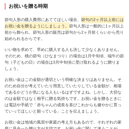
お祝いを贈る時期
節句人形の購入費用にあててほしい場合、
節句の2ヶ月以上前には
お祝い金を贈るようにしましょう。
節句人形は一般的に1ヶ月以上
前から飾られ、節句人形の販売は節句から2ヶ月前くらいから売り
始められるからです。
いい物を求めて、早めに購入する人も決して少なくありません。
そのため、桃の節句（ひなまつり）の場合は1月中旬頃、端午の節
句（子どもの日）の場合は3月中旬頃に受け取れるように贈りま
しょう。
お祝い金はこの金額が適切という明確な決まりはありません。そ
のため自分が考えていたり用意していたりしている金額が、相場
であるかどうか気になる人もいるはずですよね。しかし、大切な
のは金額ではなく相手に贈る気持ちです。お祝い金を贈るときに
は電話や手紙で「赤ちゃんの成長を喜びこれからも健やかに育っ
ていってほしいと願っている」ことを伝えましょう。
お祝い金は地域の風習や家庭の考え方もあるので、それぞれの家
庭に見合った贈り方が大切です。お祝い金に関して迷うことが