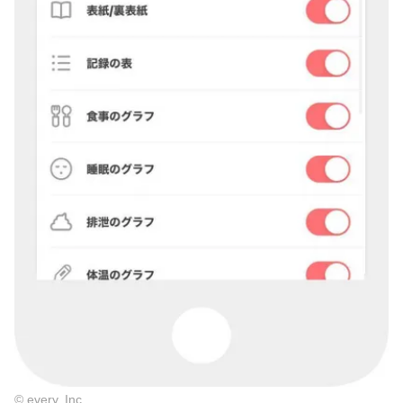
© every, Inc.