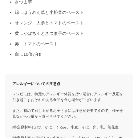
さつま芋
緑…ほうれん草と小松菜のペースト
オレンジ…人参とトマトのペースト
黄…かぼちゃとさつま芋のペースト
赤…トマトのペースト
白…10倍がゆ
アレルギーについての注意点
レシピには、特定のアレルギー体質を持つ場合にアレルギー反応を
引き起こすおそれのある食品を含む場合がございます。
また、初めて召し上がるお子さまには注意が必要ですので、様子を
見ながら少量から食べさせてください。
[特定原材料] えび、かに、くるみ、小麦、そば、卵、乳、落花生
[特定原材料に準ずるもの] アーモンド、あわび、いか、いくら、オ