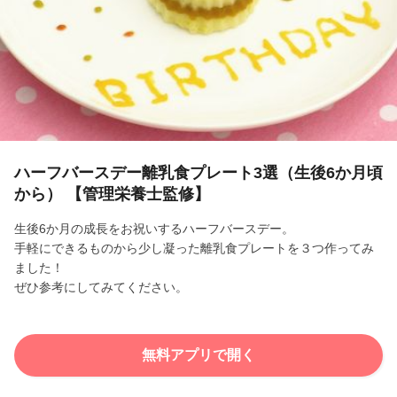
l
a
y
V
i
ハーフバースデー離乳食プレート3選（生後6か月頃
から） 【管理栄養士監修】
d
生後6か月の成長をお祝いするハーフバースデー。
e
手軽にできるものから少し凝った離乳食プレートを３つ作ってみ
ました！
o
ぜひ参考にしてみてください。
無料アプリで開く