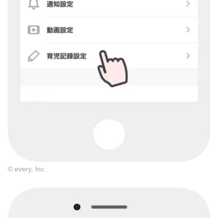
© every, Inc.