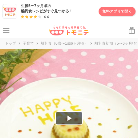
妊娠・出産・子育て情報サイト | トモニテ
生後5〜7ヶ月頃の
離乳食レシピがすぐ見つかる！
無料アプリで開く
4.4
トップ
子育て
離乳食（0歳〜1歳6ヶ月頃）
離乳食初期（5〜6ヶ月頃
P