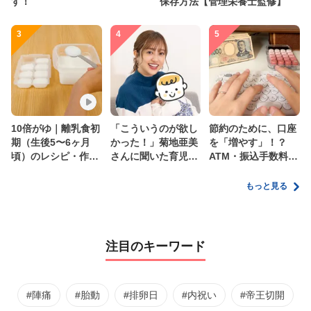
す！
保存方法【管理栄養士監修】
3
4
5
10倍がゆ｜離乳食初
「こういうのが欲し
節約のために、口座
期（生後5〜6ヶ月
かった！」菊地亜美
を「増やす」！？
頃）のレシピ・作り
さんに聞いた育児
ATM・振込手数料の
方・保存方法【管理
の”リアルな本音”
ムダを減らす新しい
栄養士監修】
家計管理術
もっと見る
注目のキーワード
#陣痛
#胎動
#排卵日
#内祝い
#帝王切開