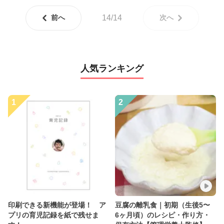
前へ
14/14
次へ
人気ランキング
1
2
印刷できる新機能が登場！ ア
豆腐の離乳食｜初期（生後5〜
プリの育児記録を紙で残せま
6ヶ月頃）のレシピ・作り方・