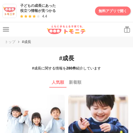
子どもの成長にあった
役立つ情報が見つかる
無料アプリで開く
4.4
トップ
#成長
#成長
#成長に関する情報を
280件
紹介しています
人気順
新着順