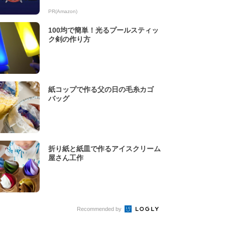
PR(Amazon)
100均で簡単！光るプールスティッ
ク剣の作り方
紙コップで作る父の日の毛糸カゴ
バッグ
折り紙と紙皿で作るアイスクリーム
屋さん工作
Recommended by