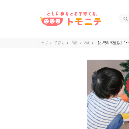
トップ
子育て
月齢
2歳
【小児科医監修】2〜