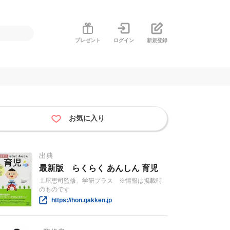
プレゼント
ログイン
新規登録
お気に入り
出典
最新版 らくらく あんしん 育児
土屋恵司監修、学研プラス ※情報は掲載時
のものです
https://hon.gakken.jp