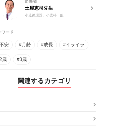
監修者
土屋恵司先生
小児循環器、小児科一般
ーワード
#不安
#月齢
#成長
#イライラ
#2歳
#3歳
関連するカテゴリ