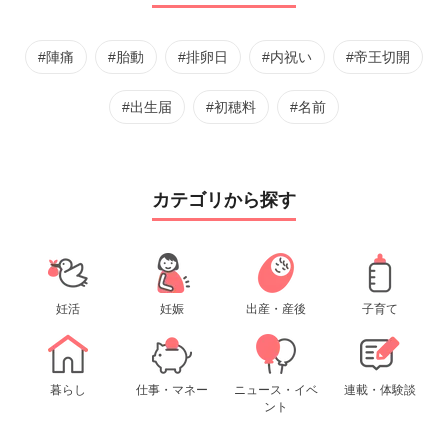
#陣痛
#胎動
#排卵日
#内祝い
#帝王切開
#出生届
#初穂料
#名前
カテゴリから探す
妊活
妊娠
出産・産後
子育て
暮らし
仕事・マネー
ニュース・イベ
連載・体験談
ント