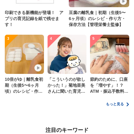
印刷できる新機能が登場！ ア
豆腐の離乳食｜初期（生後5〜
プリの育児記録を紙で残せま
6ヶ月頃）のレシピ・作り方・
す！
保存方法【管理栄養士監修】
3
4
5
10倍がゆ｜離乳食初
「こういうのが欲し
節約のために、口座
期（生後5〜6ヶ月
かった！」菊地亜美
を「増やす」！？
頃）のレシピ・作り
さんに聞いた育児
ATM・振込手数料の
方・保存方法【管理
の”リアルな本音”
ムダを減らす新しい
栄養士監修】
家計管理術
もっと見る
注目のキーワード