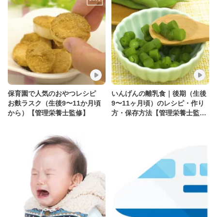
保育園で人気のおやつレシピ
いんげんの離乳食｜後期（生後
お麩ラスク（生後9〜11か月頃
9〜11ヶ月頃）のレシピ・作り
から）【管理栄養士監修】
方・保存方法【管理栄養士監
修】