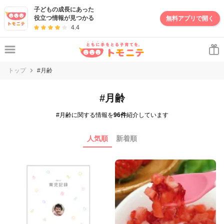
子どもの成長にあった
役立つ情報が見つかる
無料アプリで開く
4.4
トップ
#月齢
#月齢
#月齢に関する情報を
96件
紹介しています
人気順
新着順