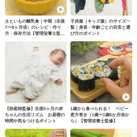
さといもの離乳食｜中期（生後
子供服（キッズ服）のサイズ一
7〜8ヶ月頃）のレシピ・作り
覧｜身長・年齢ごとの目安と選
方・保存方法【管理栄養士監
び方のポイント
修】
【助産師監修】生後5ヶ月の赤
1歳から食べられる！ ベビー
ちゃんの生活リズム お昼寝の
恵方巻き（1歳〜1歳6か月頃か
時間や気をつけるポイント
ら）【管理栄養士監修】