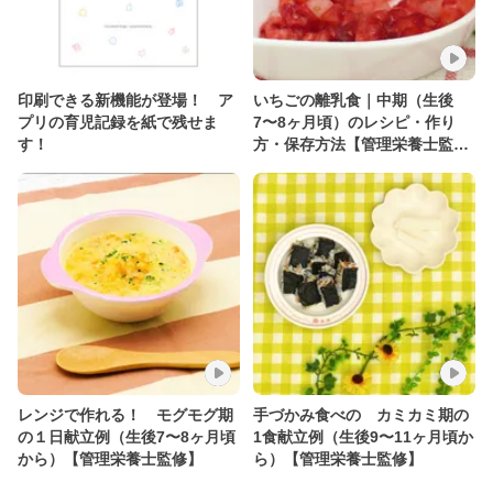
印刷できる新機能が登場！ ア
いちごの離乳食｜中期（生後
プリの育児記録を紙で残せま
7〜8ヶ月頃）のレシピ・作り
す！
方・保存方法【管理栄養士監
修】
レンジで作れる！ モグモグ期
手づかみ食べの カミカミ期の
の１日献立例（生後7〜8ヶ月頃
1食献立例（生後9〜11ヶ月頃か
から）【管理栄養士監修】
ら）【管理栄養士監修】