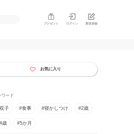
プレゼント
ログイン
新規登録
お気に入り
ーワード
#双子
#食事
#寝かしつけ
#2歳
#4歳
#5か月