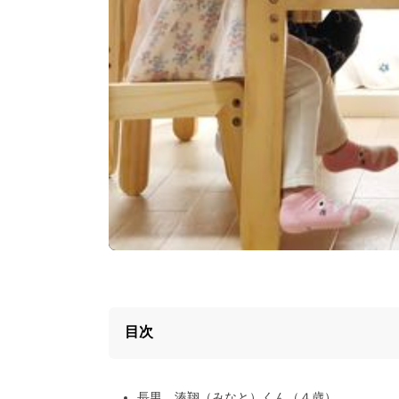
目次
長男 湊翔（みなと）くん（４歳）