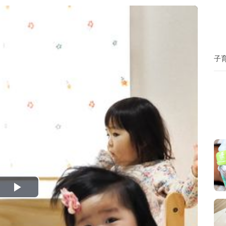
子
P
l