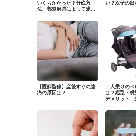
いくらかかった？分娩方
い？双子の出
法、都道府県によって違
う？
【医師監修】産後すぐの腹
二人乗りのベ
痛の原因は？
は？縦型・横
デメリット、
の体験談も