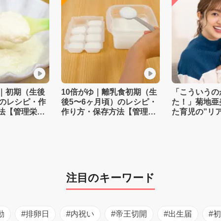
｜初期（生後
10倍がゆ｜離乳食初期（生
「こういうの
）のレシピ・作
後5〜6ヶ月頃）のレシピ・
た！」菊地亜
法【管理栄養
作り方・保存方法【管理栄
た育児の”リ
養士監修】
注目のキーワード
動
#排卵日
#内祝い
#帝王切開
#出生届
#