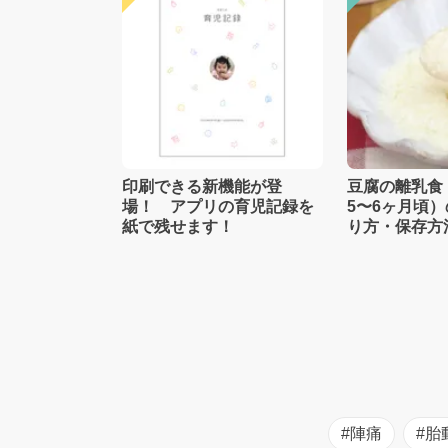
印刷できる新機能が登
豆腐の離乳食
場！ アプリの育児記録を
5〜6ヶ月頃
紙で残せます！
り方・保存方
士監修】
#陣痛
#胎