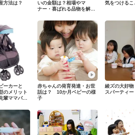
産方法は？
いの金額は？相場やマ
気をつけるこ
ナー・喜ばれる品物を解
説！
ビーカーと
赤ちゃんの発育発達・お世
綾ズの大好物
型のメリット
話は？ 10か月ベビーの様
スパーティー
先輩ママパパ
子