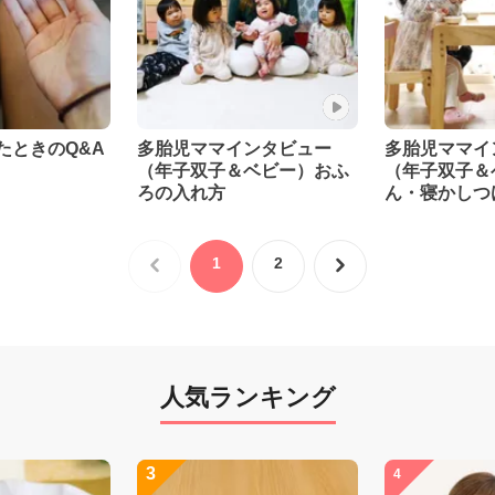
たときのQ&A
多胎児ママインタビュー
多胎児ママ
（年子双子＆ベビー）おふ
（年子双子＆
ろの入れ方
ん・寝かしつ
1
2
人気ランキング
3
4