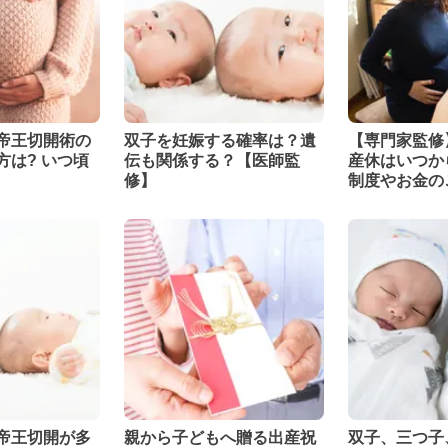
帝王切開術の
双子を妊娠する確率は？遺
【専門家監修
 いつ頃
伝も関係する？【医師監
産休はいつか
修】
制度やお金の
帝王切開が多
親から子どもへ贈る出産祝
双子、三つ子