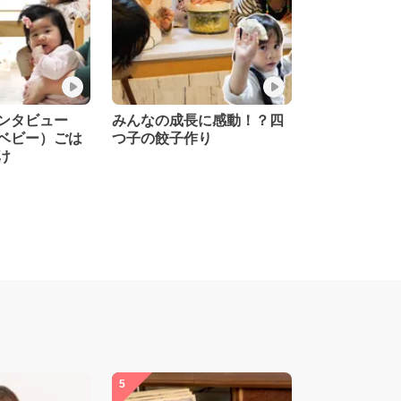
インタビュー
みんなの成長に感動！？四
ベビー）ごは
つ子の餃子作り
け
5