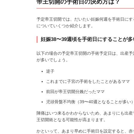
帝王切開の手術日の決め方は？
予定帝王切開では、だいたい妊娠何週を手術日にす
についていくつか紹介します。
妊娠38〜39週頃を手術日にすることが多
以下の場合の予定帝王切開の手術予定日は、出産予定
が多いでしょう。
逆子
これまでに子宮の手術をしたことがあるママ
前回が帝王切開分娩だったママ
児頭骨盤不均衡（39〜40週となることが多い
陣痛はいつ来るかわからないため、あまりにも出産
王切開術となる可能性が高まります。
かといって、あまり早めに手術日を設定すると、赤