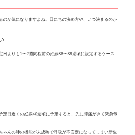
るのか気になりますよね。日にちの決め方や、いつ決まるのか
い
日よりも1〜2週間程前の妊娠38〜39週頃に設定するケース
）
予定日近くの妊娠40週頃に予定すると、先に陣痛がきて緊急帝
ちゃんの肺の機能が未成熟で呼吸が不安定になってしまい新生