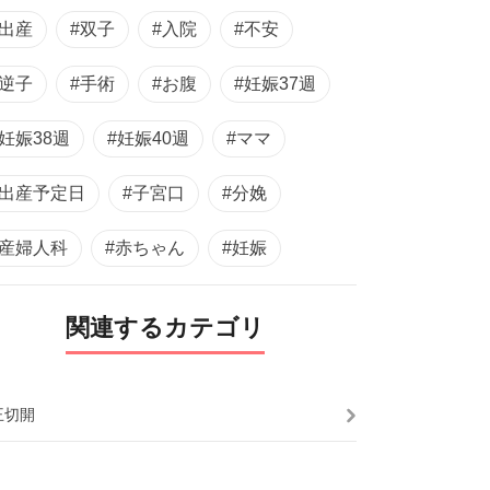
#出産
#双子
#入院
#不安
#逆子
#手術
#お腹
#妊娠37週
#妊娠38週
#妊娠40週
#ママ
#出産予定日
#子宮口
#分娩
#産婦人科
#赤ちゃん
#妊娠
関連するカテゴリ
王切開