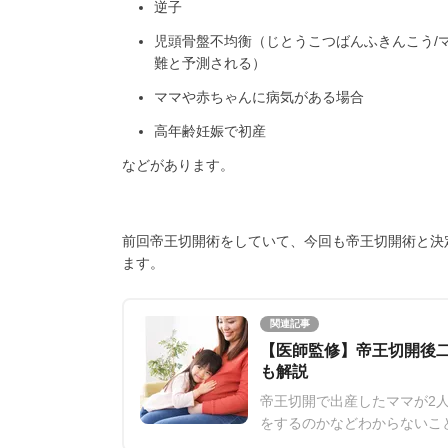
逆子
児頭骨盤不均衡（じとうこつばんふきんこう/
難と予測される）
ママや赤ちゃんに病気がある場合
高年齢妊娠で初産
などがあります。
前回帝王切開術をしていて、今回も帝王切開術と決
ます。
関連記事
【医師監修】帝王切開後
も解説
帝王切開で出産したママが2
をするのかなどわからないこ
での期間や出産方法、注意点