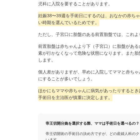
児科に入院を要することがあります。
妊娠38〜39週を手術日にするのは、おなかの赤ち
い時期を選んでいるためです。
ただし、子宮口に胎盤のある前置胎盤では、これよ
前置胎盤は赤ちゃんより下（子宮口）に胎盤がある
素が行かなくなって危険な状態になります。また胎
します。
個人差がありますが、早めに入院してママと赤ちゃ
にすることが多いでしょう。
ほかにもママや赤ちゃんに病気があったりするとき
手術日を主治医が慎重に決定します。
帝王切開分娩を選択する際、ママは手術日を選べるの？
帝王切開術の手術日の決め方ですが、どの産婦人科のク
います。