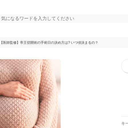
【医師監修】帝王切開術の手術日の決め方は? いつ頃決まるの？
キ