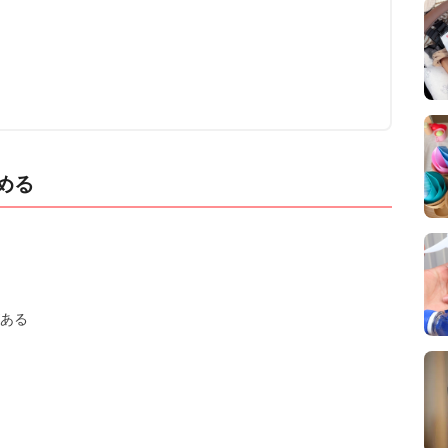
める
ある