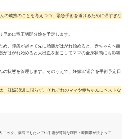
ゃんの成熟のことを考えつつ、緊急手術を避けるために遅すぎな
り早めに帝王切開分娩を予定します。
ため、陣痛が起きて先に胎盤がはがれ始めると、赤ちゃんへ酸
盤がはがれ始めると大出血を起こしてママの全身状態にも影響
んの状態を管理します。そのうえで、妊娠37週台を手術予定日
は、妊娠38週に限らず、それぞれのママや赤ちゃんにベストな
リニック、病院でもたいてい手術が可能な曜日・時間帯が決まって