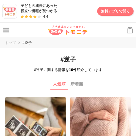
子どもの成長にあった
役立つ情報が見つかる
無料アプリで開く
4.4
トップ
#逆子
#逆子
#逆子に関する情報を
10件
紹介しています
人気順
新着順