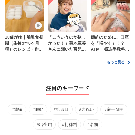
10倍がゆ｜離乳食初
「こういうのが欲し
節約のために、口座
期（生後5〜6ヶ月
かった！」菊地亜美
を「増やす」！？
頃）のレシピ・作り
さんに聞いた育児
ATM・振込手数料の
方・保存方法【管理
の”リアルな本音”
ムダを減らす新しい
栄養士監修】
家計管理術
もっと見る
注目のキーワード
#陣痛
#胎動
#排卵日
#内祝い
#帝王切開
#出生届
#初穂料
#名前