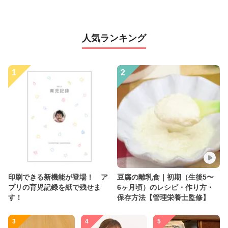
人気ランキング
1
2
印刷できる新機能が登場！ ア
豆腐の離乳食｜初期（生後5〜
プリの育児記録を紙で残せま
6ヶ月頃）のレシピ・作り方・
す！
保存方法【管理栄養士監修】
3
4
5