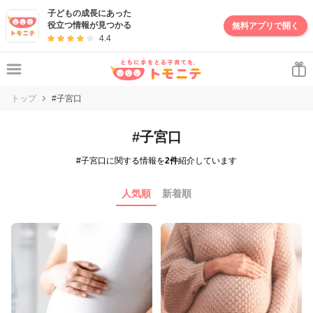
子どもの成長にあった
役立つ情報が見つかる
無料アプリで開く
4.4
トップ
#子宮口
#子宮口
#子宮口に関する情報を
2件
紹介しています
人気順
新着順