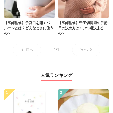
【医師監修】子宮口を開くバ
【医師監修】帝王切開術の手術
ルーンとは？どんなときに使う
日の決め方は? いつ頃決まる
の？
の？
前へ
1/1
次へ
人気ランキング
1
2