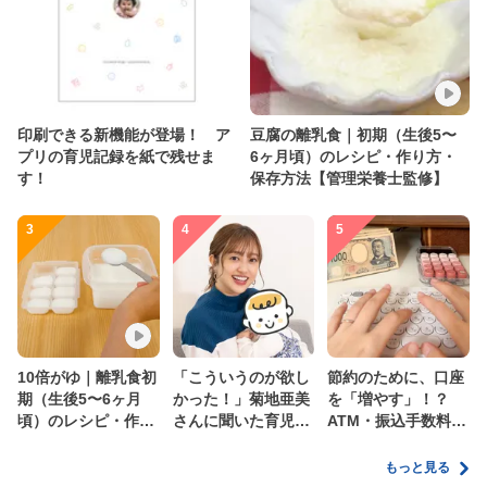
印刷できる新機能が登場！ ア
豆腐の離乳食｜初期（生後5〜
プリの育児記録を紙で残せま
6ヶ月頃）のレシピ・作り方・
す！
保存方法【管理栄養士監修】
3
4
5
10倍がゆ｜離乳食初
「こういうのが欲し
節約のために、口座
期（生後5〜6ヶ月
かった！」菊地亜美
を「増やす」！？
頃）のレシピ・作り
さんに聞いた育児
ATM・振込手数料の
方・保存方法【管理
の”リアルな本音”
ムダを減らす新しい
栄養士監修】
家計管理術
もっと見る