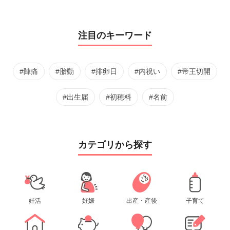
注目のキーワード
#陣痛
#胎動
#排卵日
#内祝い
#帝王切開
#出生届
#初穂料
#名前
カテゴリから探す
妊活
妊娠
出産・産後
子育て