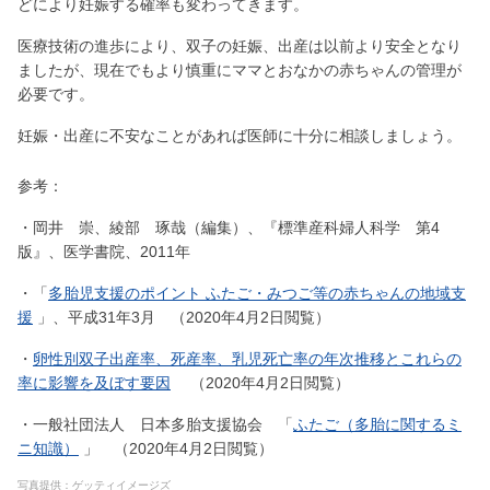
どにより妊娠する確率も変わってきます。
医療技術の進歩により、双子の妊娠、出産は以前より安全となり
ましたが、現在でもより慎重にママとおなかの赤ちゃんの管理が
必要です。
妊娠・出産に不安なことがあれば医師に十分に相談しましょう。
参考：
・岡井 崇、綾部 琢哉（編集）、『標準産科婦人科学 第4
版』、医学書院、2011年
・「
多胎児支援のポイント ふたご・みつご等の赤ちゃんの地域支
援
」、平成31年3月 （2020年4月2日閲覧）
・
卵性別双子出産率、死産率、乳児死亡率の年次推移とこれらの
率に影響を及ぼす要因
（2020年4月2日閲覧）
・一般社団法人 日本多胎支援協会 「
ふたご（多胎に関するミ
ニ知識）
」 （2020年4月2日閲覧）
写真提供：ゲッティイメージズ