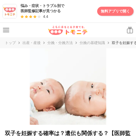
妊娠・出産・子育て情報サイト | トモニテ
悩み・症状・トラブル別で
医師監修記事が見つかる
無料アプリで開く
4.4
トップ
出産・産後
分娩・分娩方法
分娩の基礎知識
双子を妊娠す
双子を妊娠する確率は？遺伝も関係する？【医師監