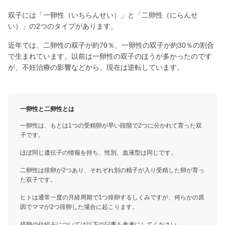
双子には「一卵性（いちらんせい）」と「二卵性（にらんせ
い）」の2つのタイプがあります。
近年では、二卵性の双子が約70％、一卵性の双子が約30％の割合
で生まれています。以前は一卵性の双子のほうが多かったのです
が、不妊治療の影響などから、現在は逆転しています。
一卵性と二卵性とは
一卵性は、もとは1つの受精卵が早い段階で2つに分かれて育った双
子です。
ほぼ同じ遺伝子の情報を持ち、性別、血液型は同じです。
二卵性は排卵が2つあり、それぞれ別の精子が入り受精した卵が育っ
た双子です。
ヒトは通常一度の月経周期で1つ排卵するしくみですが、何らかの原
因でママが2つ排卵した場合に起こります。
排卵の仕組みについては以下の記事も参考にしてください。