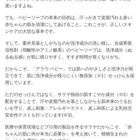
迷いますよね。
でも、ベビーソープの本来の目的は、汗っかきで皮脂汚れも多い
赤ちゃんの肌を清潔にしてあげること。これこそが、正しいスキ
ンケアの大切な基本です。
そして、案外見落としがちなのが洗浄成分の洗い残し。合成界面
活性剤（弱酸性やアミノ酸系）のベビーソープは、洗浄成分（ぬ
るぬる感）が肌に残りやすく、すすぎ時間が長くなりがち。
だからこそ、「アラウ.ベビー」では肌へのやさしさと洗浄力が両
立できて、肌に洗浄成分が残りにくい無添加（※1）せっけんを採
用しています。
ただのせっけんではなく、サラヤ独自の肌すこやか成分（※2）を
配合することで、汗や皮脂汚れを落としながらも肌本来のうるお
いを守り、皮ふ刺激・アレルギーテスト、皮ふ科医による乳幼児
安全性テストも行っています(※3)。
医療や保育現場などプロ用の製品を作るサラヤだからこそ、「赤
ちゃんの肌に何が本当に必要か」を考え抜いて、植物生まれの