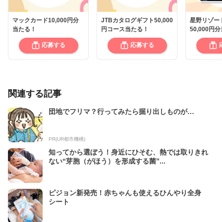
マックカード10,000円分
JTBカタログギフト50,000
星野リゾー
当たる！
円コース当たる！
50,000円
応募する
応募する
関連する記事
団地でフリマ？行ってみたら掘り出しものが…
PR(UR都市機構)
知ってから選ぼう！身近にひそむ、熱では取りきれ
ない“芽胞（がほう）を形成する菌”...
ピジョン新発売！赤ちゃんも使えるひんやり全身
シート