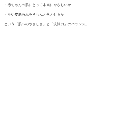
・赤ちゃんの肌にとって本当にやさしいか
・汗や皮脂汚れをきちんと落とせるか
という「肌へのやさしさ」と「洗浄力」のバランス。
「目にしみないかどうか」だけで良し悪しを判断してしまうと、
かえって見落としてしまう大切なポイントがあるんです。
妊娠中ママ
赤ちゃん用スキンケアはやっぱり"目にしみにくい"のがいい
よね？
先輩ママ
実は"目のしみにくさ"だけで選ばないほうがいい、という考