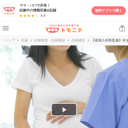
妊娠・出産・子育て情報サイト | トモニテ
ママ・パパで共有！
妊娠中の情報収集&記録
無料アプリで開く
4.4
トップ
妊娠
妊娠検査・妊婦健診
妊婦健診
【産婦人科医監修】何
P