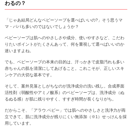
わるの？
「じゃあ結局どんなベビーソープを選べばいいの?」そう思うマ
マ・パパも多いのではないでしょうか？
ベビーソープは肌へのやさしさや成分、使いやすさなど、こだわ
りたいポイントがたくさんあって、何を重視して選べばいいのか
迷いますよね。
でも、ベビーソープの本来の目的は、汗っかきで皮脂汚れも多い
赤ちゃんの肌を清潔にしてあげること。これこそが、正しいスキ
ンケアの大切な基本です。
そして、案外見落としがちなのが洗浄成分の洗い残し。合成界面
活性剤（弱酸性やアミノ酸系）のベビーソープは、洗浄成分（ぬ
るぬる感）が肌に残りやすく、すすぎ時間が長くなりがち。
だからこそ、「アラウ.ベビー」では肌へのやさしさと洗浄力が両
立できて、肌に洗浄成分が残りにくい無添加（※1）せっけんを採
用しています。