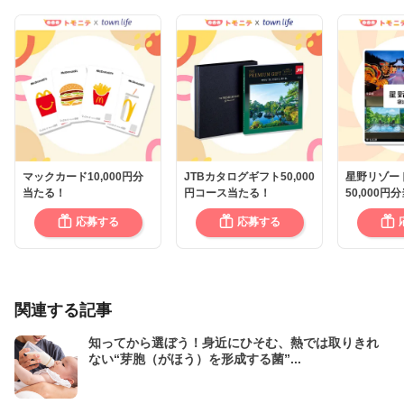
マックカード10,000円分
JTBカタログギフト50,000
星野リゾー
当たる！
円コース当たる！
50,000円
応募する
応募する
関連する記事
知ってから選ぼう！身近にひそむ、熱では取りきれ
ない“芽胞（がほう）を形成する菌”...