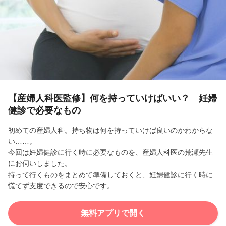
l
a
y
V
i
【産婦人科医監修】何を持っていけばいい？ 妊婦
健診で必要なもの
d
初めての産婦人科。持ち物は何を持っていけば良いのかわからな
e
い……。
今回は妊婦健診に行く時に必要なものを、産婦人科医の荒瀬先生
o
にお伺いしました。
持って行くものをまとめて準備しておくと、妊婦健診に行く時に
慌てず支度できるので安心です。
無料アプリで開く