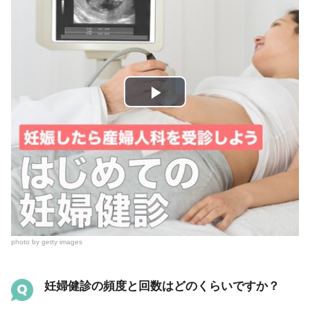
P
l
a
y
V
photo by getty images
i
妊婦健診の頻度と回数はどのくらいですか？
d