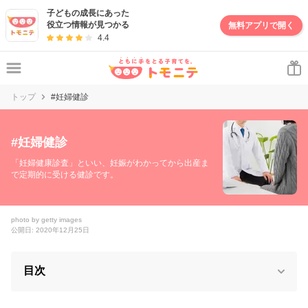
子どもの成長にあった
役立つ情報が見つかる
無料アプリで開く
4.4
トップ
#妊婦健診
#
妊婦健診
「妊婦健康診査」といい、妊娠がわかってから出産ま
で定期的に受ける健診です。
photo by getty images
公開日: 2020年12月25日
目次