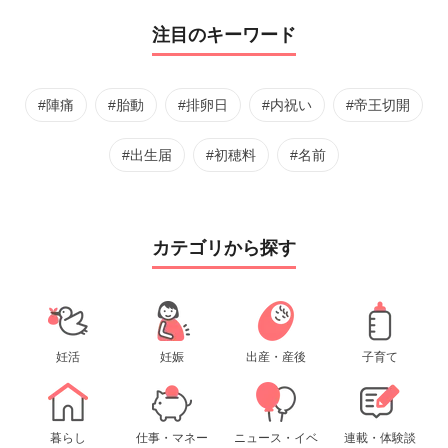
注目のキーワード
#陣痛
#胎動
#排卵日
#内祝い
#帝王切開
#出生届
#初穂料
#名前
カテゴリから探す
妊活
妊娠
出産・産後
子育て
暮らし
仕事・マネー
ニュース・イベ
連載・体験談