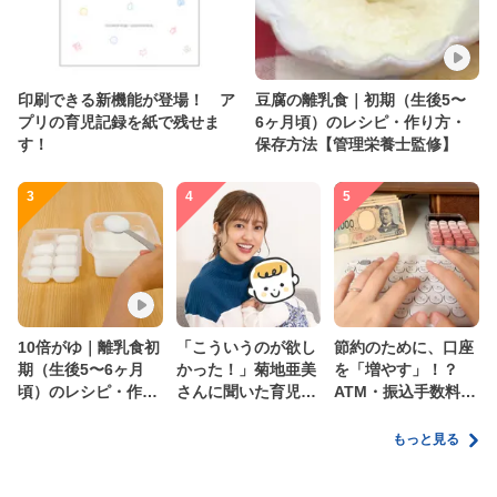
印刷できる新機能が登場！ ア
豆腐の離乳食｜初期（生後5〜
プリの育児記録を紙で残せま
6ヶ月頃）のレシピ・作り方・
す！
保存方法【管理栄養士監修】
3
4
5
10倍がゆ｜離乳食初
「こういうのが欲し
節約のために、口座
期（生後5〜6ヶ月
かった！」菊地亜美
を「増やす」！？
頃）のレシピ・作り
さんに聞いた育児
ATM・振込手数料の
方・保存方法【管理
の”リアルな本音”
ムダを減らす新しい
栄養士監修】
家計管理術
もっと見る