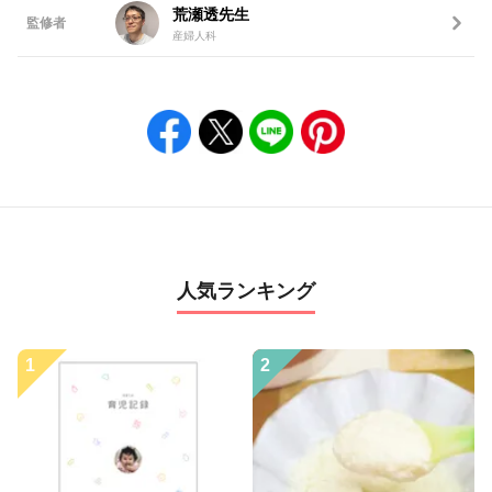
荒瀬透先生
監修者
産婦人科
人気ランキング
1
2