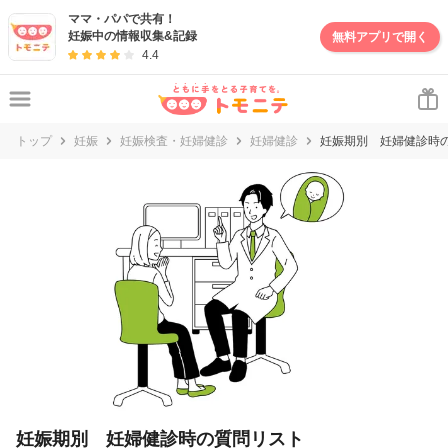
妊娠・出産・子育て情報サイト | トモニテ
ママ・パパで共有！
妊娠中の情報収集&記録
無料アプリで開く
4.4
トップ
妊娠
妊娠検査・妊婦健診
妊婦健診
妊娠期別 妊婦健診時
妊娠期別 妊婦健診時の質問リスト