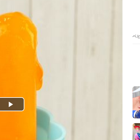
ベ
P
l
a