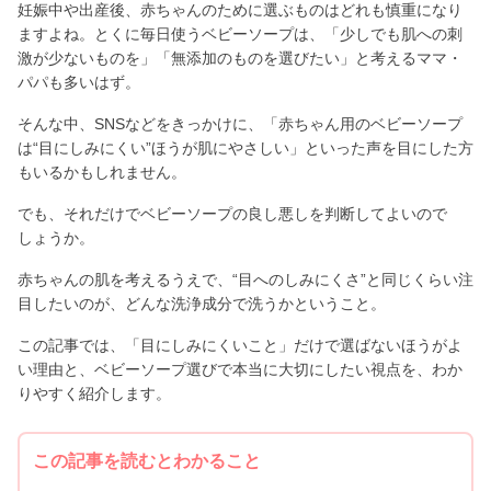
妊娠中や出産後、赤ちゃんのために選ぶものはどれも慎重になり
ますよね。とくに毎日使うベビーソープは、「少しでも肌への刺
激が少ないものを」「無添加のものを選びたい」と考えるママ・
パパも多いはず。
そんな中、SNSなどをきっかけに、「赤ちゃん用のベビーソープ
は“目にしみにくい”ほうが肌にやさしい」といった声を目にした方
もいるかもしれません。
でも、それだけでベビーソープの良し悪しを判断してよいので
しょうか。
赤ちゃんの肌を考えるうえで、“目へのしみにくさ”と同じくらい注
目したいのが、どんな洗浄成分で洗うかということ。
この記事では、「目にしみにくいこと」だけで選ばないほうがよ
い理由と、ベビーソープ選びで本当に大切にしたい視点を、わか
りやすく紹介します。
この記事を読むとわかること