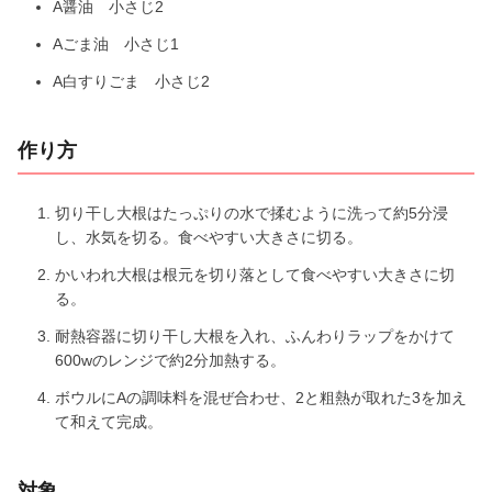
A醤油 小さじ2
Aごま油 小さじ1
A白すりごま 小さじ2
作り方
切り干し大根はたっぷりの水で揉むように洗って約5分浸
し、水気を切る。食べやすい大きさに切る。
かいわれ大根は根元を切り落として食べやすい大きさに切
る。
耐熱容器に切り干し大根を入れ、ふんわりラップをかけて
600wのレンジで約2分加熱する。
ボウルにAの調味料を混ぜ合わせ、2と粗熱が取れた3を加え
て和えて完成。
対象