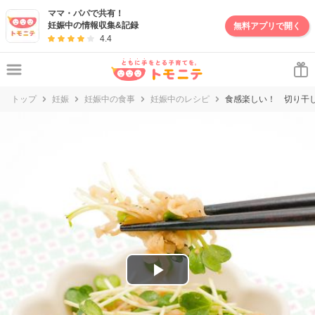
妊娠・出産・子育て情報サイト | トモニテ
ママ・パパで共有！
妊娠中の情報収集&記録
無料アプリで開く
4.4
トップ
妊娠
妊娠中の食事
妊娠中のレシピ
食感楽しい！ 切り干
P