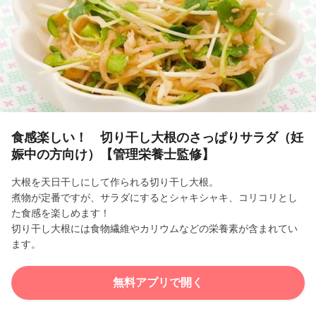
l
a
y
V
i
食感楽しい！ 切り干し大根のさっぱりサラダ（妊
娠中の方向け）【管理栄養士監修】
d
大根を天日干しにして作られる切り干し大根。
e
煮物が定番ですが、サラダにするとシャキシャキ、コリコリとし
た食感を楽しめます！
o
切り干し大根には食物繊維やカリウムなどの栄養素が含まれてい
ます。
無料アプリで開く