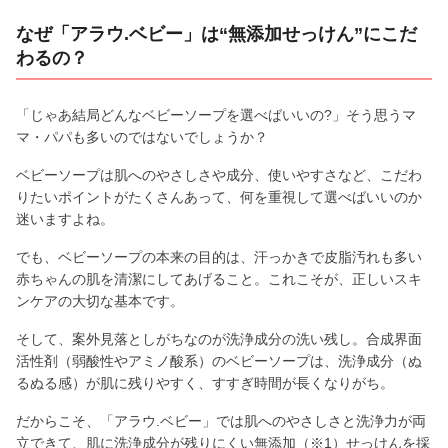
なぜ「アラウ.ベビー」は“無添加せっけん”にこだ
わるの？
「じゃあ結局どんなベビーソープを選べばいいの?」そう思うマ
マ・パパも多いのではないでしょうか？
ベビーソープは肌へのやさしさや成分、使いやすさなど、こだわ
りたいポイントがたくさんあって、何を重視して選べばいいのか
迷いますよね。
でも、ベビーソープの本来の目的は、汗っかきで皮脂汚れも多い
赤ちゃんの肌を清潔にしてあげること。これこそが、正しいスキ
ンケアの大切な基本です。
そして、案外見落としがちなのが洗浄成分の洗い残し。合成界面
活性剤（弱酸性やアミノ酸系）のベビーソープは、洗浄成分（ぬ
るぬる感）が肌に残りやすく、すすぎ時間が長くなりがち。
だからこそ、「アラウ.ベビー」では肌へのやさしさと洗浄力が両
立できて、肌に洗浄成分が残りにくい無添加（※1）せっけんを採