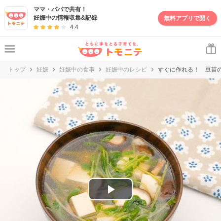
妊娠・出産・子育て情報サイト | トモニテ
ママ・パパで共有！
妊娠中の情報収集&記録
無料アプリで開く
4.4
トップ
妊娠
妊娠中の食事
妊娠中のレシピ
すぐに作れる！ 豆苗
P