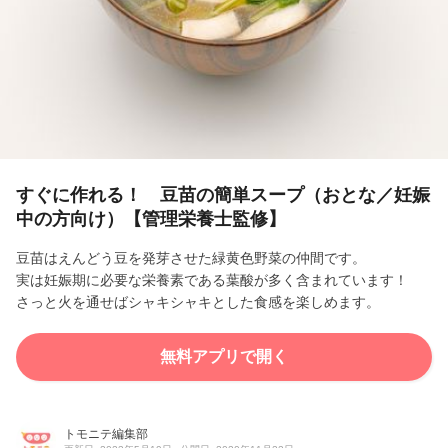
l
a
y
V
i
すぐに作れる！ 豆苗の簡単スープ（おとな／妊娠
中の方向け）【管理栄養士監修】
d
豆苗はえんどう豆を発芽させた緑黄色野菜の仲間です。
e
実は妊娠期に必要な栄養素である葉酸が多く含まれています！
さっと火を通せばシャキシャキとした食感を楽しめます。
o
無料アプリで開く
トモニテ編集部