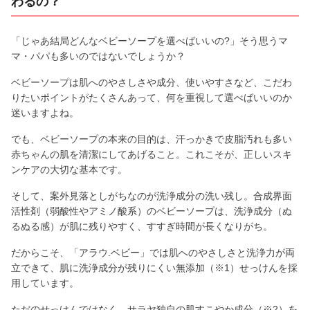
わるの？
「じゃあ結局どんなベビーソープを選べばいいの?」そう思うマ
マ・パパも多いのではないでしょうか？
ベビーソープは肌へのやさしさや成分、使いやすさなど、こだわ
りたいポイントがたくさんあって、何を重視して選べばいいのか
迷いますよね。
でも、ベビーソープの本来の目的は、汗っかきで皮脂汚れも多い
赤ちゃんの肌を清潔にしてあげること。これこそが、正しいスキ
ンケアの大切な基本です。
そして、案外見落としがちなのが洗浄成分の洗い残し。合成界面
活性剤（弱酸性やアミノ酸系）のベビーソープは、洗浄成分（ぬ
るぬる感）が肌に残りやすく、すすぎ時間が長くなりがち。
だからこそ、「アラウ.ベビー」では肌へのやさしさと洗浄力が両
立できて、肌に洗浄成分が残りにくい無添加（※1）せっけんを採
用しています。
ただのせっけんではなく、サラヤ独自の肌すこやか成分（※2）を