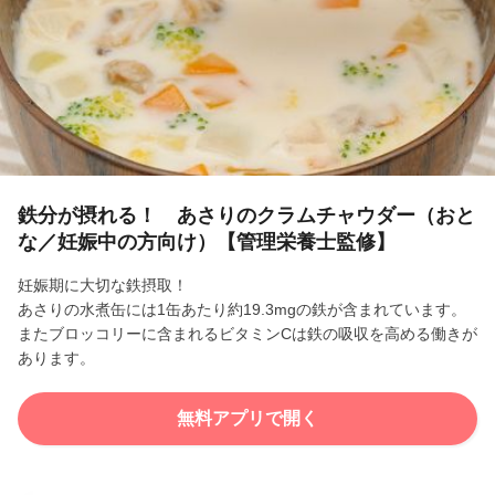
l
a
y
V
i
鉄分が摂れる！ あさりのクラムチャウダー（おと
な／妊娠中の方向け）【管理栄養士監修】
d
妊娠期に大切な鉄摂取！
e
あさりの水煮缶には1缶あたり約19.3mgの鉄が含まれています。
またブロッコリーに含まれるビタミンCは鉄の吸収を高める働きが
o
あります。
無料アプリで開く