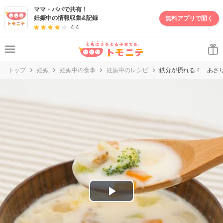
妊娠・出産・子育て情報サイト | トモニテ
ママ・パパで共有！
妊娠中の情報収集&記録
無料アプリで開く
4.4
トップ
妊娠
妊娠中の食事
妊娠中のレシピ
鉄分が摂れる！ あさ
P