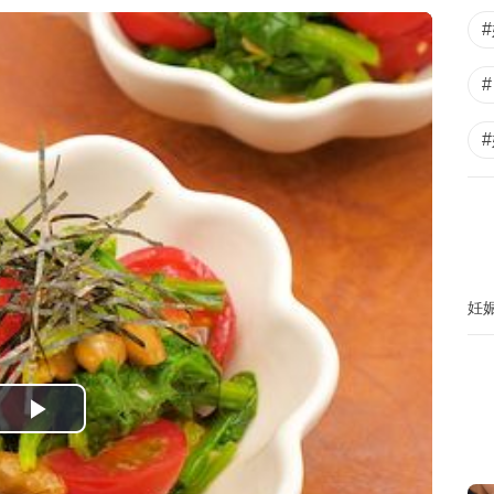
妊
P
l