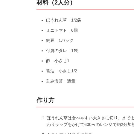
材料（2人分）
ほうれん草 1/2袋
ミニトマト 6個
納豆 1パック
付属のタレ 1袋
酢 小さじ1
醤油 小さじ1/2
刻み海苔 適量
作り方
ほうれん草は食べやすい大きさに切り、水で
わりラップをかけて600ｗのレンジで約2分