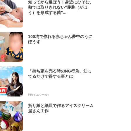
知ってから選ぼう！身近にひそむ、
熱では取りきれない“芽胞（がほ
う）を形成する菌”...
100均で作れる赤ちゃん夢中のうに
ぼうず
「持ち家を売る時のNG行為」知っ
てるだけで得する事とは
PR(イエウール)
折り紙と紙皿で作るアイスクリーム
屋さん工作