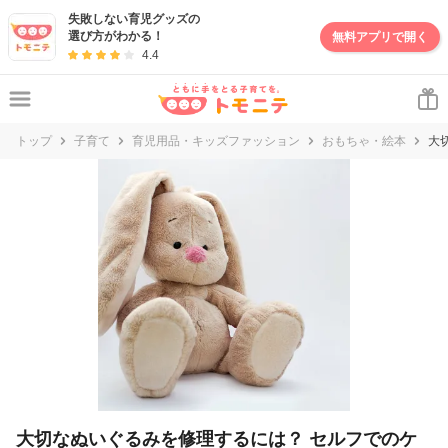
妊娠・出産・子育て情報サイト | トモニテ
失敗しない育児グッズの
選び方がわかる！
無料アプリで開く
4.4
トップ
子育て
育児用品・キッズファッション
おもちゃ・絵本
大
大切なぬいぐるみを修理するには？ セルフでのケ