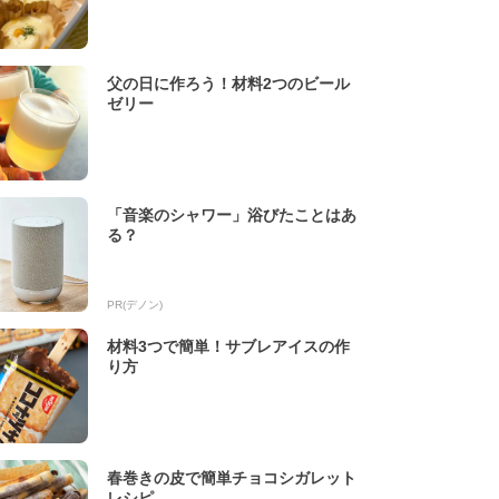
父の日に作ろう！材料2つのビール
ゼリー
「音楽のシャワー」浴びたことはあ
る？
PR(デノン)
材料3つで簡単！サブレアイスの作
り方
春巻きの皮で簡単チョコシガレット
レシピ