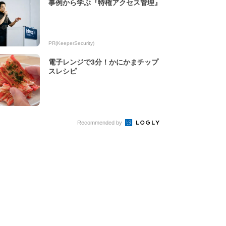
事例から学ぶ『特権アクセス管理』
PR(KeeperSecurity)
電子レンジで3分！かにかまチップ
スレシピ
Recommended by