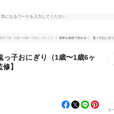
食完了期（1歳〜1歳6ヶ月頃）のレシピ
簡単な食材で作れる！ 鬼っ子おにぎり
っ子おにぎり（1歳〜1歳6ヶ
監修】
キ