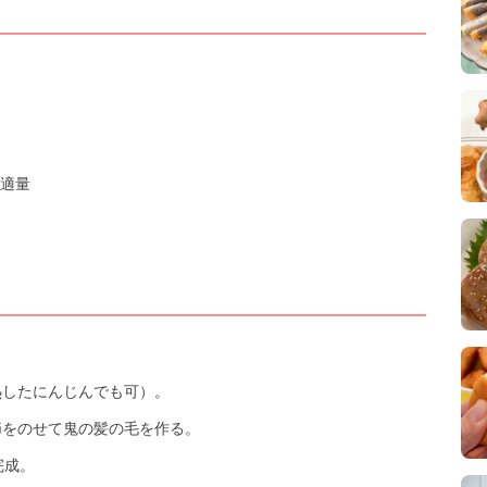
適量
熱したにんじんでも可）。
節をのせて鬼の髪の毛を作る。
完成。