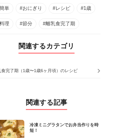
#簡単
#おにぎり
#レシピ
#1歳
#料理
#節分
#離乳食完了期
関連するカテゴリ
乳食完了期（1歳〜1歳6ヶ月頃）のレシピ
関連する記事
冷凍ミニグラタンでお弁当作りを時
短！