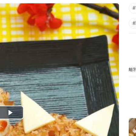
離
P
l