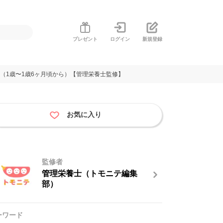
プレゼント
ログイン
新規登録
（1歳〜1歳6ヶ月頃から）【管理栄養士監修】
お気に入り
監修者
管理栄養士（トモニテ編集
部）
ーワード