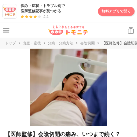
妊娠・出産・子育て情報サイト | トモニテ
悩み・症状・トラブル別で
医師監修記事が見つかる
無料アプリで開く
4.4
トップ
出産・産後
分娩・分娩方法
会陰切開
【医師監修】会陰切
【医師監修】会陰切開の痛み、いつまで続く？