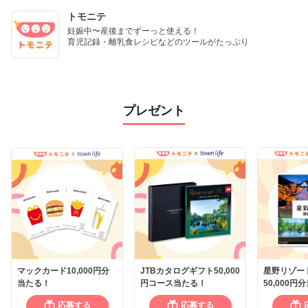
トモニテ
妊娠中〜産後までずーっと使える！

育児記録・離乳食レシピなどのツールがたっぷり
プレゼント
マックカード10,000円分
JTBカタログギフト50,000
星野リゾー
当たる！
円コース当たる！
50,000円
応募する
応募する