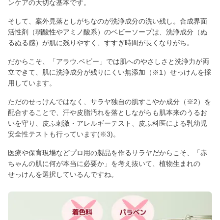
ンケアの大切な基本です。
そして、案外見落としがちなのが洗浄成分の洗い残し。合成界面
活性剤（弱酸性やアミノ酸系）のベビーソープは、洗浄成分（ぬ
るぬる感）が肌に残りやすく、すすぎ時間が長くなりがち。
だからこそ、「アラウ.ベビー」では肌へのやさしさと洗浄力が両
立できて、肌に洗浄成分が残りにくい無添加（※1）せっけんを採
用しています。
ただのせっけんではなく、サラヤ独自の肌すこやか成分（※2）を
配合することで、汗や皮脂汚れを落としながらも肌本来のうるお
いを守り、皮ふ刺激・アレルギーテスト、皮ふ科医による乳幼児
安全性テストも行っています(※3)。
医療や保育現場などプロ用の製品を作るサラヤだからこそ、「赤
ちゃんの肌に何が本当に必要か」を考え抜いて、植物生まれの
せっけんを選択しているんですね。