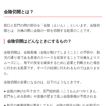
会陰切開とは？
腟口と肛門の間の部分を「会陰（えいん）」といいます。会陰切
開とは、分娩の際に会陰の一部を切開する処置のことです。
会陰切開はどんなときにするもの？
会陰切開は、会陰裂傷（会陰が裂けてしまうこと）の予防や、胎
児の通り道である産道のスペースを拡張することで分娩をよりス
ムーズにし、母子の安全を確保するために必要と判断された場合
に行われる処置です。すべての妊婦に行われるものではありませ
ん。
会陰切開が必要になるのは、以下のようなときです。
● 会陰の伸びが不十分で、肛門括約筋（こうもんかつやくきん、
肛門をしめる筋肉）や直腸の壁まで及ぶ会陰裂傷が予想される
● 胎児の健康状態が悪化しており、会陰の抵抗が強いため胎児の