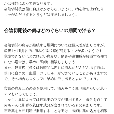
かは種類によって異なります。
会陰切開後は傷に負担がかからないように、物を持ち上げたり
しゃがんだりするときなどは注意しましょう。
会陰切開後の傷はどのぐらいの期間で治る？
会陰切開の痛みが継続する期間については個人差がありますが、
産後1ヶ月頃までに痛みや違和感が消えるママが多いようです。
我慢できないほどのひどい痛みや、痛みや違和感が軽減する傾向
にない場合は、早めに医師に相談しましょう。
また、処置後（多くは数時間以内）に痛みがどんどん増す時は、
傷口に血まめ（血腫、けっしゅ）ができていることがありますの
で、その場合もスタッフに早めに申し出るとよいでしょう。
市販の痛み止めの薬を使用して、痛みを早く取り除きたいと思う
ママもいるでしょう。
しかし、薬によっては授乳中のママが服用すると、母乳を通して
赤ちゃんに影響を及ぼす成分が含まれているものもあります。
市販薬を自己判断で服用することは避け、医師に薬の処方を相談