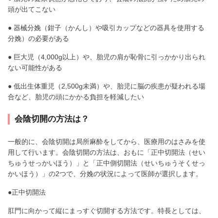
頭が出てこない
● 器械分娩（鉗子（かんし）や吸引カップなどの器具を使用する
分娩）の必要がある
● 巨大児（4,000g以上）や、胎児の肩が恥骨に引っかかり出られ
ない可能性がある
● 低出生体重児（2,500g未満）や、胎児に脳の疾患が疑われる場
合など、胎児の頭にかかる負担を軽減したい
会陰切開の方法は？
一般的に、会陰切開は局所麻酔をしてから、医療用のはさみを使
用して行います。会陰切開の方法は、おもに「正中切開法（せい
ちゅうせっかいほう）」と「正中側切開法（せいちゅうそくせっ
かいほう）」の2つで、分娩の状況によって医師が選択します。
●正中切開法
肛門に向かって縦にまっすぐ切開する方法です。特長としては、