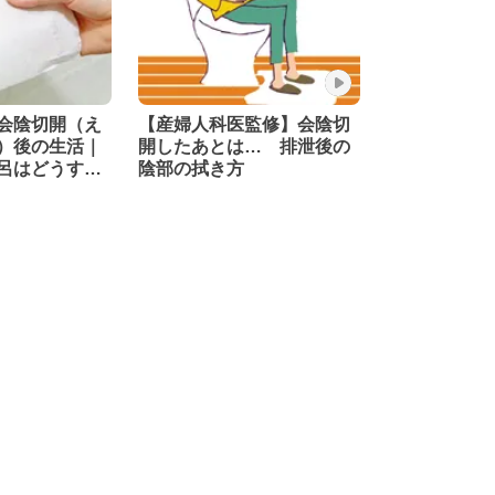
会陰切開（え
【産婦人科医監修】会陰切
）後の生活｜
開したあとは… 排泄後の
呂はどうす
陰部の拭き方