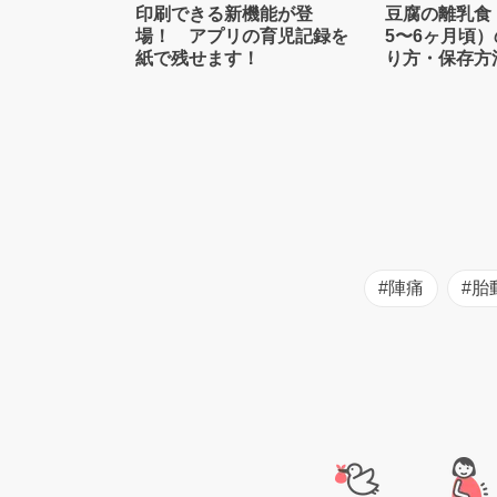
印刷できる新機能が登
豆腐の離乳食
場！ アプリの育児記録を
5〜6ヶ月頃
紙で残せます！
り方・保存方
士監修】
#陣痛
#胎