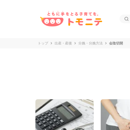
トップ
出産・産後
分娩・分娩方法
会陰切開