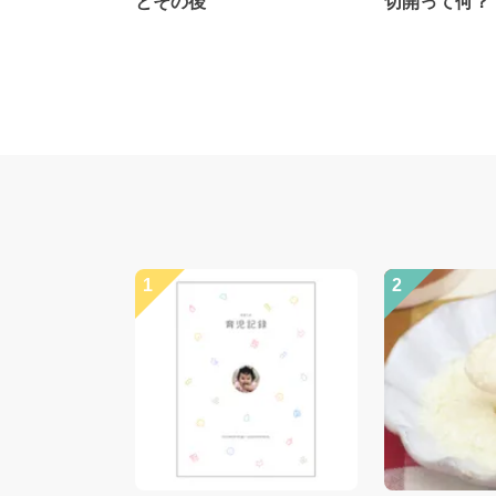
とその後
切開って何？
1
2