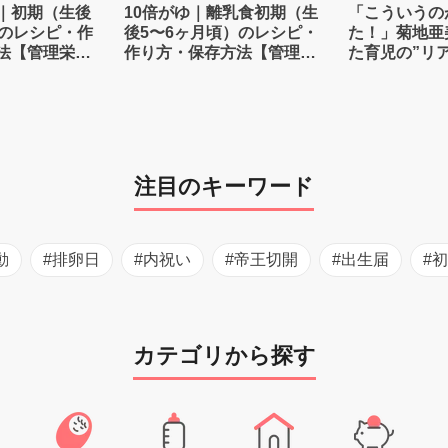
｜初期（生後
10倍がゆ｜離乳食初期（生
「こういうの
）のレシピ・作
後5〜6ヶ月頃）のレシピ・
た！」菊地亜
法【管理栄養
作り方・保存方法【管理栄
た育児の”リ
養士監修】
注目のキーワード
動
#排卵日
#内祝い
#帝王切開
#出生届
#
カテゴリから探す