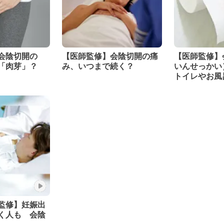
会陰切開の
【医師監修】会陰切開の痛
【医師監修】
「肉芽」？
み、いつまで続く？
いんせっかい
トイレやお風
る？
監修】妊娠出
く人も 会陰