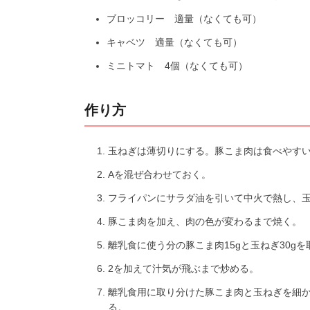
ブロッコリー 適量（なくても可）
キャベツ 適量（なくても可）
ミニトマト 4個（なくても可）
作り方
玉ねぎは薄切りにする。豚こま肉は食べやす
Aを混ぜ合わせておく。
フライパンにサラダ油を引いて中火で熱し、
豚こま肉を加え、肉の色が変わるまで焼く。
離乳食に使う分の豚こま肉15gと玉ねぎ30g
2を加えて汁気が飛ぶまで炒める。
離乳食用に取り分けた豚こま肉と玉ねぎを細か
る。