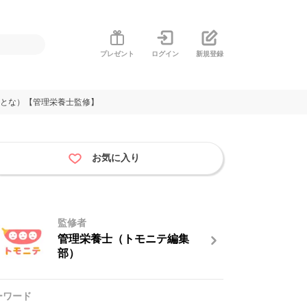
プレゼント
ログイン
新規登録
おとな）【管理栄養士監修】
お気に入り
監修者
管理栄養士（トモニテ編集
部）
ーワード