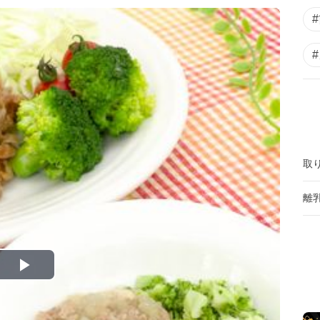
取
離
P
l