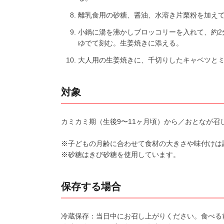
離乳食用の砂糖、醤油、水溶き片栗粉を加え
小鍋に湯を沸かしブロッコリーを入れて、約2
ゆでて刻む。生姜焼きに添える。
大人用の生姜焼きに、千切りしたキャベツと
対象
カミカミ期（生後9〜11ヶ月頃）から／おとなが召
※子どもの月齢に合わせて食材の大きさや味付けは
※砂糖はきび砂糖を使用しています。
保存する場合
冷蔵保存：当日中にお召し上がりください。食べる