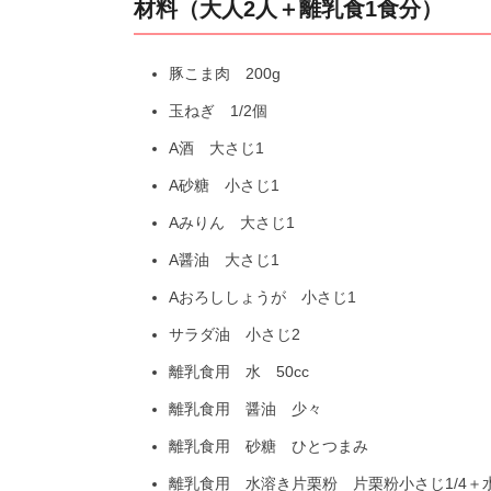
材料（大人2人＋離乳食1食分）
豚こま肉 200g
玉ねぎ 1/2個
A酒 大さじ1
A砂糖 小さじ1
Aみりん 大さじ1
A醤油 大さじ1
Aおろししょうが 小さじ1
サラダ油 小さじ2
離乳食用 水 50cc
離乳食用 醤油 少々
離乳食用 砂糖 ひとつまみ
離乳食用 水溶き片栗粉 片栗粉小さじ1/4＋水