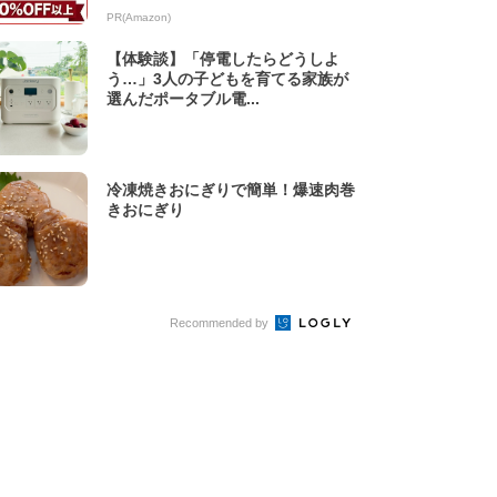
PR(Amazon)
【体験談】「停電したらどうしよ
う…」3人の子どもを育てる家族が
選んだポータブル電...
冷凍焼きおにぎりで簡単！爆速肉巻
きおにぎり
Recommended by