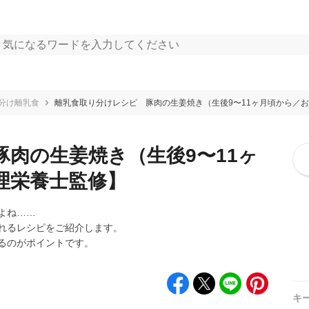
分け離乳食
離乳食取り分けレシピ 豚肉の生姜焼き（生後9〜11ヶ月頃から／
肉の生姜焼き（生後9〜11ヶ
理栄養士監修】
よね……
れるレシピをご紹介します。
るのがポイントです。
キ