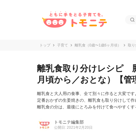
トップ
子育て
離乳食（0歳〜1歳6ヶ月頃）
取り
離乳食取り分けレシピ 豚
月頃から／おとな）【管
離乳食と大人用の食事、全て別々に作ると大変です
定番おかずの生姜焼きの、離乳食も取り分けして作
離乳食の分は、最後にとろみを付けて食べやすくす
トモニテ編集部
公開日: 2021年2月20日