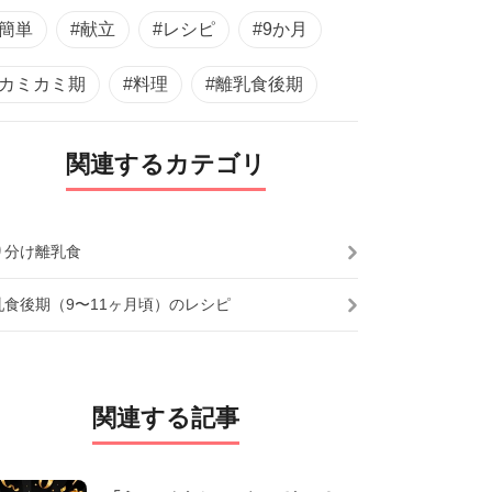
#簡単
#献立
#レシピ
#9か月
#カミカミ期
#料理
#離乳食後期
関連するカテゴリ
り分け離乳食
乳食後期（9〜11ヶ月頃）のレシピ
関連する記事