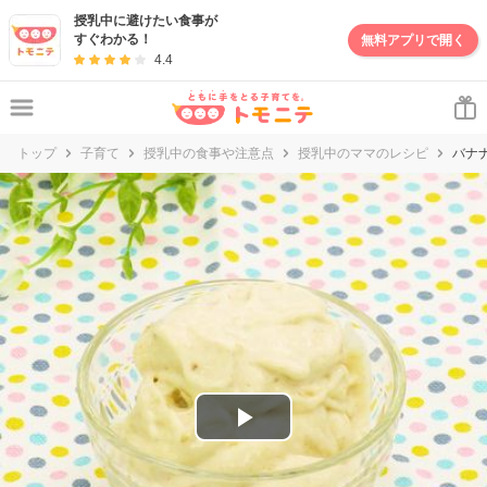
妊娠・出産・子育て情報サイト | トモニテ
授乳中に避けたい食事が
すぐわかる！
無料アプリで開く
4.4
トップ
子育て
授乳中の食事や注意点
授乳中のママのレシピ
バナ
P