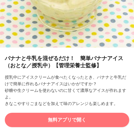
l
a
y
V
i
バナナと牛乳を混ぜるだけ！ 簡単バナナアイス
（おとな／授乳中）【管理栄養士監修】
d
授乳中にアイスクリームが食べたくなったとき、バナナと牛乳だ
e
けで簡単に作れるバナナアイスはいかがですか？
砂糖や生クリームを使わないのに甘くて濃厚なアイスが作れます
o
よ。
きなこやすりごまなどを加えて味のアレンジも楽しめます。
無料アプリで開く