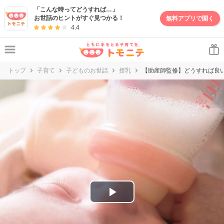
妊娠・出産・子育て情報サイト | トモニテ
「こんな時ってどうすれば…」
お世話のヒントがすぐ見つかる！
無料アプリで開く
4.4
トップ
子育て
子どものお世話
授乳
【助産師監修】どうすれば良
P