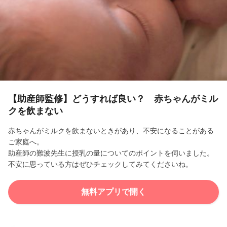
l
a
y
V
i
【助産師監修】どうすれば良い？ 赤ちゃんがミル
クを飲まない
d
赤ちゃんがミルクを飲まないときがあり、不安になることがある
e
ご家庭へ。
助産師の難波先生に授乳の量についてのポイントを伺いました。
o
不安に思っている方はぜひチェックしてみてくださいね。
無料アプリで開く