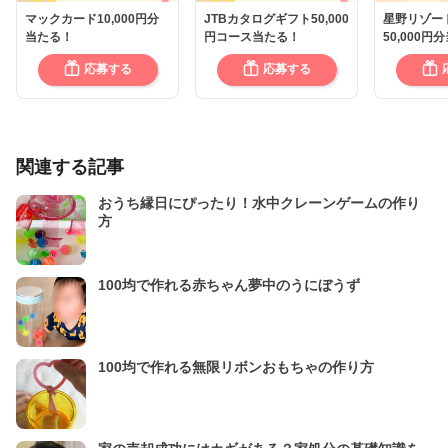
マックカード10,000円分
JTBカタログギフト50,000
星野リゾー
当たる！
円コース当たる！
50,000円
応募する
応募する
関連する記事
おうち縁日にぴったり！水中クレーンゲームの作り
方
100均で作れる赤ちゃん夢中のうにぼうず
100均で作れる無限リボンおもちゃの作り方