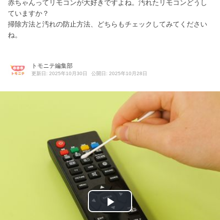
赤ちゃんってリモコンが大好きですよね。汚れたリモコンどうし
ていますか？
掃除方法と汚れの防止方法、どちらもチェックしてみてください
ね。
トモニテ編集部
更新日: 2025年10月30日
公開日: 2025年10月28日
P