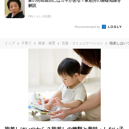
家の売却成功にはカギがある？家処分の基礎知識を
解説
PR(くらしの話題)
Recommended by
トップ
子育て
発達・発育
言葉・コミュニケーション
指差しはい