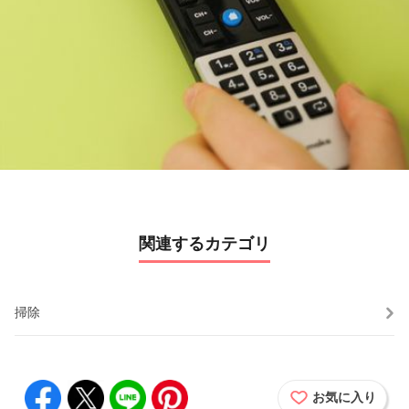
l
a
y
V
i
d
関連するカテゴリ
e
o
掃除
お気に入り