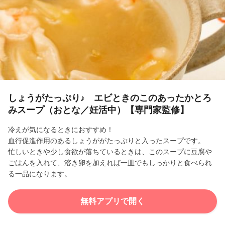
l
a
y
V
i
しょうがたっぷり♪ エビときのこのあったかとろ
みスープ（おとな／妊活中）【専門家監修】
d
冷えが気になるときにおすすめ！
e
血行促進作用のあるしょうががたっぷりと入ったスープです。
忙しいときや少し食欲が落ちているときは、このスープに豆腐や
o
ごはんを入れて、溶き卵を加えれば一皿でもしっかりと食べられ
る一品になります。
無料アプリで開く