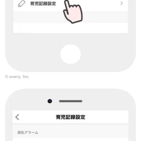
© every, Inc.