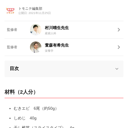
トモニテ編集部
公開日: 2021年11月25日
村川晴生先生
監修者
産婦人科
萱森有希先生
監修者
栄養学
目次
材料（2人分）
むきエビ 6尾（約50g）
しめじ 40g
干し椎茸（スライスタイプ） 4g