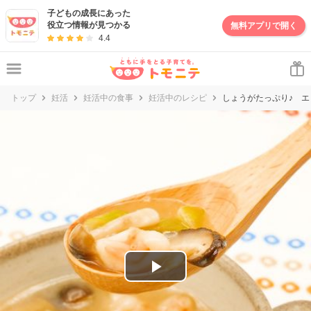
妊娠・出産・子育て情報サイト | トモニテ
子どもの成長にあった
役立つ情報が見つかる
無料アプリで開く
4.4
トップ
妊活
妊活中の食事
妊活中のレシピ
しょうがたっぷり♪ 
P