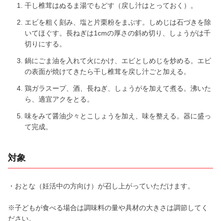
干し椎茸はぬるま湯でもどす（戻し汁はとっておく）。
エビを粗く刻み、塩と片栗粉をまぶす。しめじは石づきを除
いてほぐす。長ねぎは1cmの厚さの斜め切り、しょうがは千
切りにする。
鍋にごま油を入れて火にかけ、エビとしめじを炒める。エビ
の表面が焼けてきたら干し椎茸を戻し汁ごと加える。
鶏ガラスープ、酒、長ねぎ、しょうがを加えて煮る。沸いた
ら、適宜アクをとる。
味をみて醤油少々とこしょうを加え、味を整える。器に盛っ
て完成。
対象
・おとな（妊活中の方向け）が召し上がっていただけます。
※子どもが食べる場合は調味料の量や具材の大きさは調節してく
ださい。