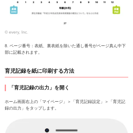
© every, Inc.
8. ページ番号：表紙、裏表紙を除いた通し番号がページ真ん中下
部に記載されます。
育児記録を紙に印刷する方法
「育児記録の出力」を開く
ホーム画面右上の「マイページ」＞「育児記録設定」＞「育児記
録の出力」をタップします。