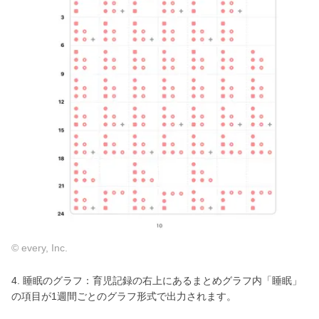
© every, Inc.
4. 睡眠のグラフ：育児記録の右上にあるまとめグラフ内「睡眠」
の項目が1週間ごとのグラフ形式で出力されます。