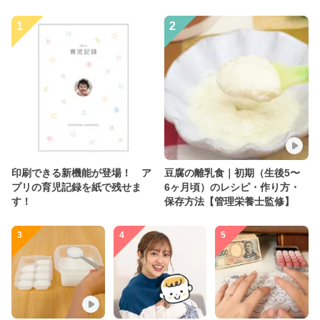
1
2
印刷できる新機能が登場！ ア
豆腐の離乳食｜初期（生後5〜
プリの育児記録を紙で残せま
6ヶ月頃）のレシピ・作り方・
す！
保存方法【管理栄養士監修】
3
4
5