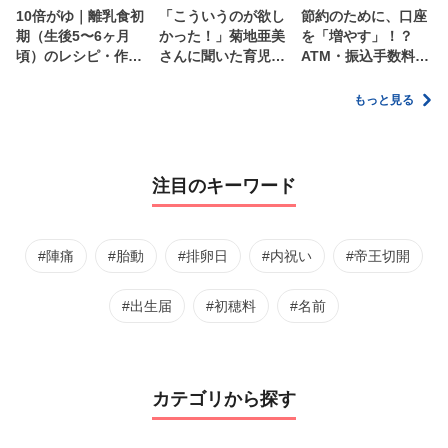
10倍がゆ｜離乳食初
「こういうのが欲し
節約のために、口座
期（生後5〜6ヶ月
かった！」菊地亜美
を「増やす」！？
頃）のレシピ・作り
さんに聞いた育児
ATM・振込手数料の
方・保存方法【管理
の”リアルな本音”
ムダを減らす新しい
栄養士監修】
家計管理術
もっと見る
注目のキーワード
#陣痛
#胎動
#排卵日
#内祝い
#帝王切開
#出生届
#初穂料
#名前
カテゴリから探す