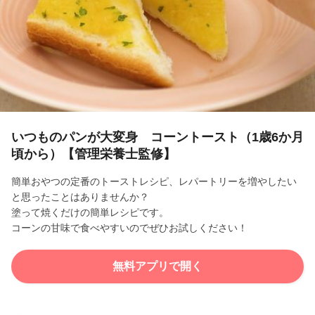
l
a
y
V
i
いつものパンが大変身 コーントースト（1歳6か月
頃から）【管理栄養士監修】
d
簡単おやつの定番のトーストレシピ、レパートリーを増やしたい
e
と思ったことはありませんか？
塗って焼くだけの簡単レシピです。
o
コーンの甘味で食べやすいのでぜひお試しください！
無料アプリで開く