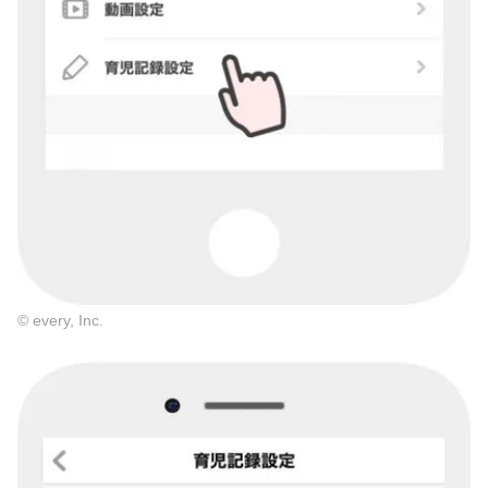
© every, Inc.