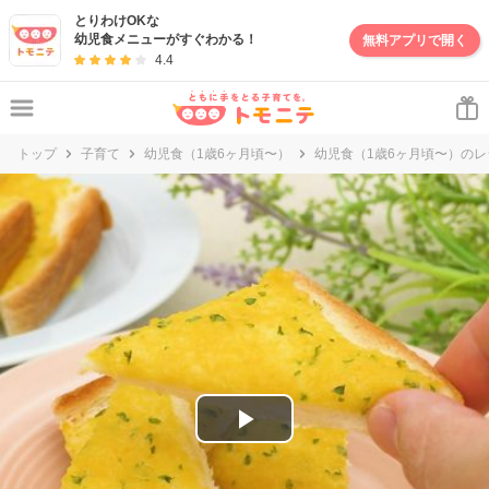
妊娠・出産・子育て情報サイト | トモニテ
とりわけOKな
幼児食メニューがすぐわかる！
無料アプリで開く
4.4
トップ
子育て
幼児食（1歳6ヶ月頃〜）
幼児食（1歳6ヶ月頃〜）のレ
P