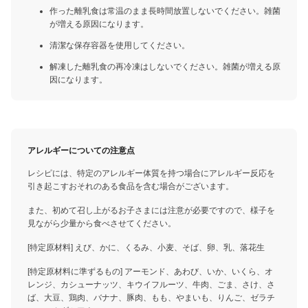
作った離乳食は常温のまま長時間放置しないでください。雑菌
が増える原因になります。
清潔な保存容器を使用してください。
解凍した離乳食の再冷凍はしないでください。雑菌が増える原
因になります。
アレルギーについての注意点
レシピには、特定のアレルギー体質を持つ場合にアレルギー反応を
引き起こすおそれのある食品を含む場合がございます。
また、初めて召し上がるお子さまには注意が必要ですので、様子を
見ながら少量から食べさせてください。
[特定原材料] えび、かに、くるみ、小麦、そば、卵、乳、落花生
[特定原材料に準ずるもの] アーモンド、あわび、いか、いくら、オ
レンジ、カシューナッツ、キウイフルーツ、牛肉、ごま、さけ、さ
ば、大豆、鶏肉、バナナ、豚肉、もも、やまいも、りんご、ゼラチ