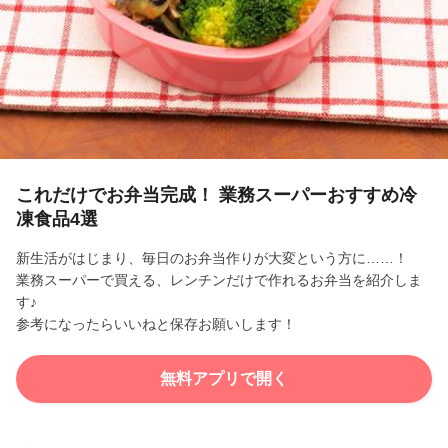
l
a
y
V
i
これだけでお弁当完成！ 業務スーパーおすすめ冷
凍食品4選
d
新生活がはじまり、毎日のお弁当作りが大変という方に……！
e
業務スーパーで買える、レンチンだけで作れるお弁当を紹介しま
す♪
o
参考になったらいいねと保存お願いします！
無料アプリで開く