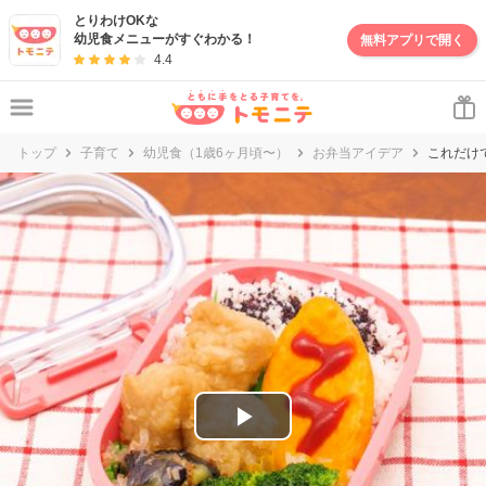
妊娠・出産・子育て情報サイト | トモニテ
とりわけOKな
幼児食メニューがすぐわかる！
無料アプリで開く
4.4
トップ
子育て
幼児食（1歳6ヶ月頃〜）
お弁当アイデア
これだけ
P