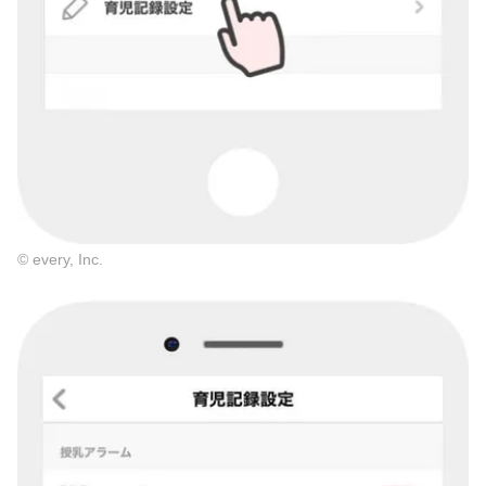
© every, Inc.