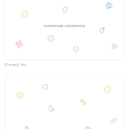
© every, Inc.