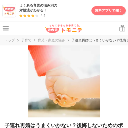
妊娠・出産・子育て情報サイト | トモニテ
よくある育児の悩み別の
対処法がわかる！
無料アプリで開く
4.4
トップ
子育て
育児・家庭の悩み
子連れ再婚はうまくいかない？後悔
子連れ再婚はうまくいかない？後悔しないためのポ