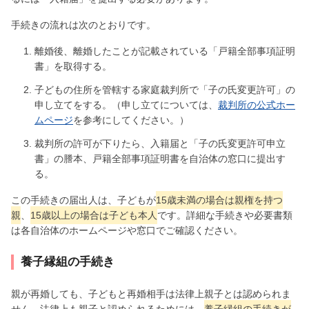
手続きの流れは次のとおりです。
離婚後、離婚したことが記載されている「戸籍全部事項証明
書」を取得する。
子どもの住所を管轄する家庭裁判所で「子の氏変更許可」の
申し立てをする。（申し立てについては、
裁判所の公式ホー
ムページ
を参考にしてください。）
裁判所の許可が下りたら、入籍届と「子の氏変更許可申立
書」の謄本、戸籍全部事項証明書を自治体の窓口に提出す
る。
この手続きの届出人は、子どもが
15歳未満の場合は親権を持つ
親
、
15歳以上の場合は子ども本人
です。詳細な手続きや必要書類
は各自治体のホームページや窓口でご確認ください。
養子縁組の手続き
親が再婚しても、子どもと再婚相手は法律上親子とは認められま
せん。法律上も親子と認められるためには、
養子縁組の手続きが