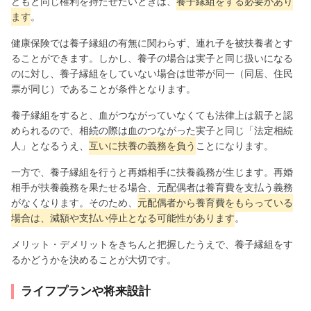
どもと同じ権利を持たせたいときは、
養子縁組をする必要があり
ます
。
健康保険では養子縁組の有無に関わらず、連れ子を被扶養者とす
ることができます。しかし、養子の場合は実子と同じ扱いになる
のに対し、養子縁組をしていない場合は世帯が同一（同居、住民
票が同じ）であることが条件となります。
養子縁組をすると、血がつながっていなくても法律上は親子と認
められるので、相続の際は血のつながった実子と同じ「法定相続
人」となるうえ、
互いに扶養の義務を負う
ことになります。
一方で、養子縁組を行うと再婚相手に扶養義務が生じます。再婚
相手が扶養義務を果たせる場合、元配偶者は養育費を支払う義務
がなくなります。そのため、
元配偶者から養育費をもらっている
場合は、減額や支払い停止となる可能性があります
。
メリット・デメリットをきちんと把握したうえで、養子縁組をす
るかどうかを決めることが大切です。
ライフプランや将来設計