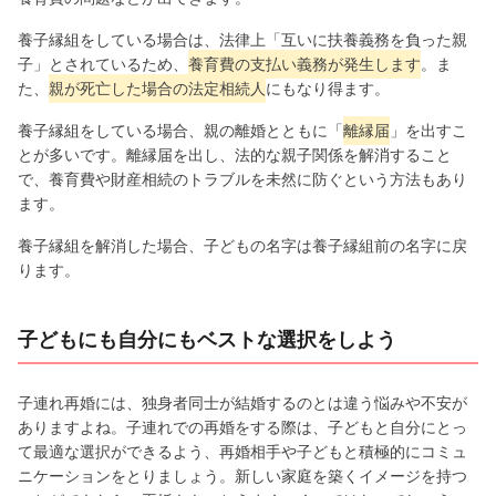
養子縁組をしている場合は、法律上「互いに扶養義務を負った親
子」とされているため、
養育費の支払い義務が発生します
。ま
た、
親が死亡した場合の法定相続人
にもなり得ます。
養子縁組をしている場合、親の離婚とともに「
離縁届
」を出すこ
とが多いです。離縁届を出し、法的な親子関係を解消すること
で、養育費や財産相続のトラブルを未然に防ぐという方法もあり
ます。
養子縁組を解消した場合、子どもの名字は養子縁組前の名字に戻
ります。
子どもにも自分にもベストな選択をしよう
子連れ再婚には、独身者同士が結婚するのとは違う悩みや不安が
ありますよね。子連れでの再婚をする際は、子どもと自分にとっ
て最適な選択ができるよう、再婚相手や子どもと積極的にコミュ
ニケーションをとりましょう。新しい家庭を築くイメージを持つ