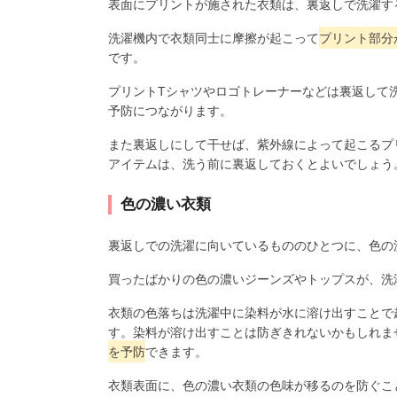
表面にプリントが施された衣類は、裏返しで洗濯す
洗濯機内で衣類同士に摩擦が起こって
プリント部分
です。
プリントTシャツやロゴトレーナーなどは裏返して
予防につながります。
また裏返しにして干せば、紫外線によって起こるプ
アイテムは、洗う前に裏返しておくとよいでしょう
色の濃い衣類
裏返しでの洗濯に向いているもののひとつに、色の
買ったばかりの色の濃いジーンズやトップスが、洗
衣類の色落ちは洗濯中に染料が水に溶け出すことで
す。染料が溶け出すことは防ぎきれないかもしれま
を予防
できます。
衣類表面に、色の濃い衣類の色味が移るのを防ぐこ