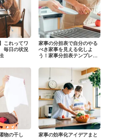
】これってワ
家事の分担表で自分のやる
 毎日の状況
べき家事を見える化しよ
法
う！家事分担表テンプレー
ト8選
濯物の干し
家事の効率化アイデアまと