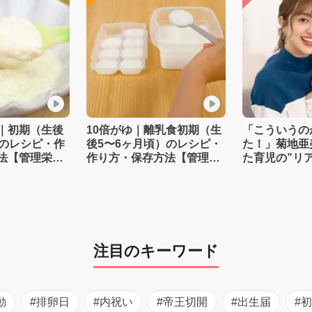
｜初期（生後
10倍がゆ｜離乳食初期（生
「こういうの
）のレシピ・作
後5〜6ヶ月頃）のレシピ・
た！」菊地亜
法【管理栄養
作り方・保存方法【管理栄
た育児の”リ
養士監修】
注目のキーワード
動
#排卵日
#内祝い
#帝王切開
#出生届
#