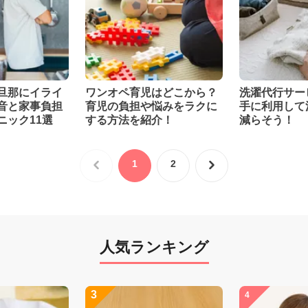
旦那にイライ
ワンオペ育児はどこから？
洗濯代行サー
音と家事負担
育児の負担や悩みをラクに
手に利用して
ニック11選
する方法を紹介！
減らそう！
1
2
人気ランキング
3
4