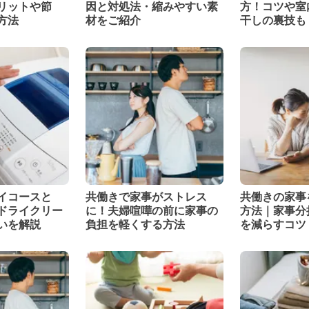
リットや節
因と対処法・縮みやすい素
方！コツや室
方法
材をご紹介
干しの裏技も
イコースと
共働きで家事がストレス
共働きの家事
ドライクリー
に！夫婦喧嘩の前に家事の
方法｜家事分
いを解説
負担を軽くする方法
を減らすコツ