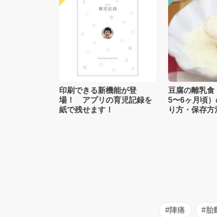
印刷できる新機能が登
豆腐の離乳食
場！ アプリの育児記録を
5〜6ヶ月頃
紙で残せます！
り方・保存方
士監修】
#陣痛
#胎