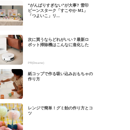
"がんばりすぎない"が大事? 雪印
ビーンスターク「すこやか M1」
「つよいこ」リ...
次に買うならどれがいい？最新ロ
ボット掃除機はこんなに進化した
PR(Dreame)
紙コップで作る吸い込みおもちゃの
作り方
レンジで簡単！グミ飴の作り方とコ
ツ