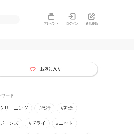
プレゼント
ログイン
新規登録
お気に入り
ーワード
#クリーニング
#代行
#乾燥
#ジーンズ
#ドライ
#ニット