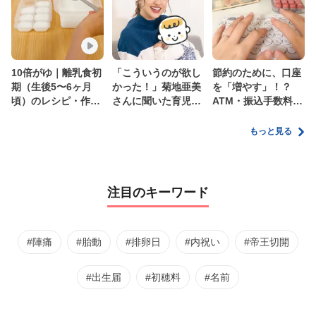
10倍がゆ｜離乳食初
「こういうのが欲し
節約のために、口座
期（生後5〜6ヶ月
かった！」菊地亜美
を「増やす」！？
頃）のレシピ・作り
さんに聞いた育児
ATM・振込手数料の
方・保存方法【管理
の”リアルな本音”
ムダを減らす新しい
栄養士監修】
家計管理術
もっと見る
注目のキーワード
#陣痛
#胎動
#排卵日
#内祝い
#帝王切開
#出生届
#初穂料
#名前