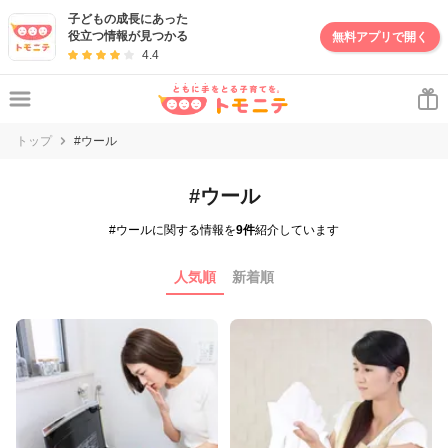
子どもの成長にあった
役立つ情報が見つかる
無料アプリで開く
4.4
トップ
#ウール
#ウール
#ウールに関する情報を
9件
紹介しています
人気順
新着順