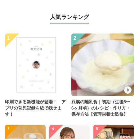
人気ランキング
1
2
印刷できる新機能が登場！ ア
豆腐の離乳食｜初期（生後5〜
プリの育児記録を紙で残せま
6ヶ月頃）のレシピ・作り方・
す！
保存方法【管理栄養士監修】
3
4
5