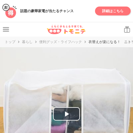
妊娠・出産・子育て情報サイト | トモニテ
話題の豪華家電が当たるチャンス
詳細はこちら
トップ
暮らし
便利グッズ・ライフハック
衣替えが楽になる！ ニト
P