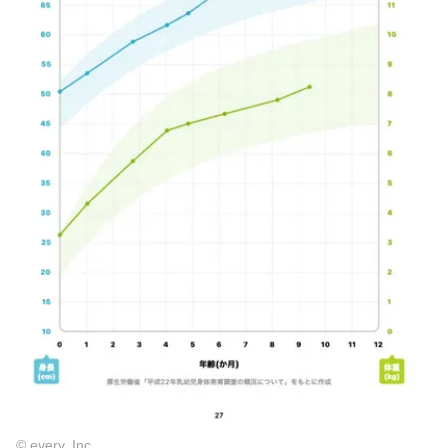
© every, Inc.