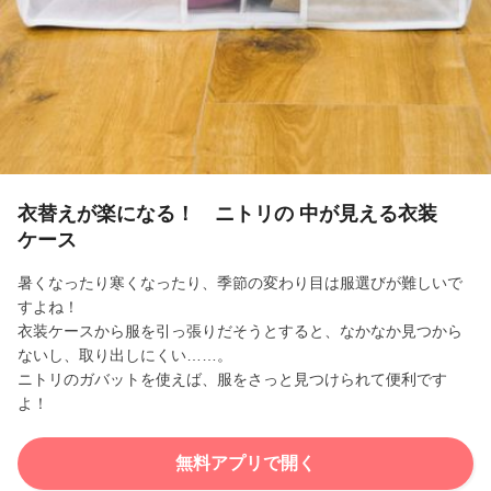
l
a
y
V
i
衣替えが楽になる！ ニトリの 中が見える衣装
ケース
d
暑くなったり寒くなったり、季節の変わり目は服選びが難しいで
e
すよね！
衣装ケースから服を引っ張りだそうとすると、なかなか見つから
o
ないし、取り出しにくい……。
ニトリのガバットを使えば、服をさっと見つけられて便利です
よ！
無料アプリで開く