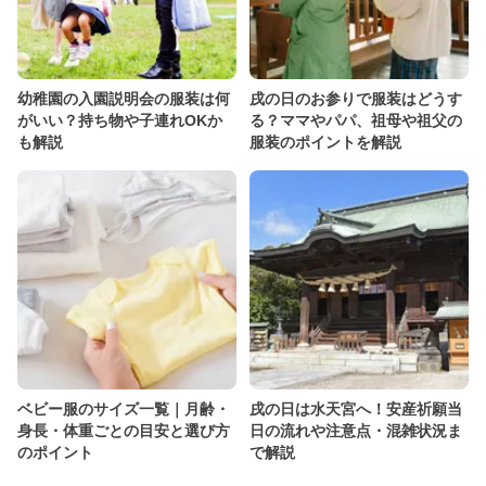
幼稚園の入園説明会の服装は何
戌の日のお参りで服装はどうす
がいい？持ち物や子連れOKか
る？ママやパパ、祖母や祖父の
も解説
服装のポイントを解説
ベビー服のサイズ一覧｜月齢・
戌の日は水天宮へ！安産祈願当
身長・体重ごとの目安と選び方
日の流れや注意点・混雑状況ま
のポイント
で解説