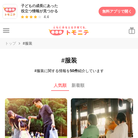
子どもの成長にあった
役立つ情報が見つかる
無料アプリで開く
4.4
トップ
#服装
#服装
#服装に関する情報を
50件
紹介しています
人気順
新着順