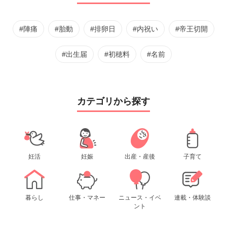
#陣痛
#胎動
#排卵日
#内祝い
#帝王切開
#出生届
#初穂料
#名前
カテゴリから探す
妊活
妊娠
出産・産後
子育て
暮らし
仕事・マネー
ニュース・イベ
連載・体験談
ント