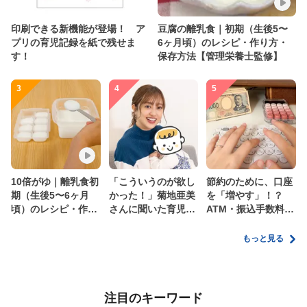
印刷できる新機能が登場！ ア
豆腐の離乳食｜初期（生後5〜
プリの育児記録を紙で残せま
6ヶ月頃）のレシピ・作り方・
す！
保存方法【管理栄養士監修】
3
4
5
10倍がゆ｜離乳食初
「こういうのが欲し
節約のために、口座
期（生後5〜6ヶ月
かった！」菊地亜美
を「増やす」！？
頃）のレシピ・作り
さんに聞いた育児
ATM・振込手数料の
方・保存方法【管理
の”リアルな本音”
ムダを減らす新しい
栄養士監修】
家計管理術
もっと見る
注目のキーワード