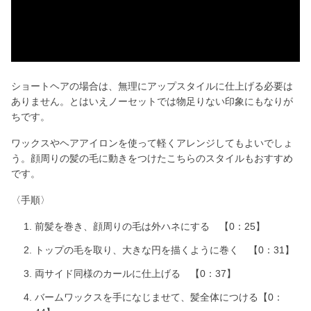
y
V
i
ショートヘアの場合は、無理にアップスタイルに仕上げる必要は
ありません。とはいえノーセットでは物足りない印象にもなりが
d
ちです。
ワックスやヘアアイロンを使って軽くアレンジしてもよいでしょ
e
う。顔周りの髪の毛に動きをつけたこちらのスタイルもおすすめ
です。
o
〈手順〉
前髪を巻き、顔周りの毛は外ハネにする 【0：25】
トップの毛を取り、大きな円を描くように巻く 【0：31】
両サイド同様のカールに仕上げる 【0：37】
バームワックスを手になじませて、髪全体につける【0：