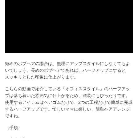
l
a
y
V
i
短めのボブヘアの場合は、無理にアップスタイルにしなくてもよ
いでしょう。長めのボブヘアであれば、ハーフアップにすると
d
スッキリとした印象に仕上がります。
こちらの動画で紹介している「オフィススタイル」のハーフアッ
e
プは落ち着いた雰囲気に仕上がるため、洋装にもぴったりです。
使用するアイテムはヘアゴムだけで、2つの工程だけで簡単に完成
o
するハーフアップです。忙しいママに嬉しい、簡単ヘアアレンジ
ですね。
〈手順〉