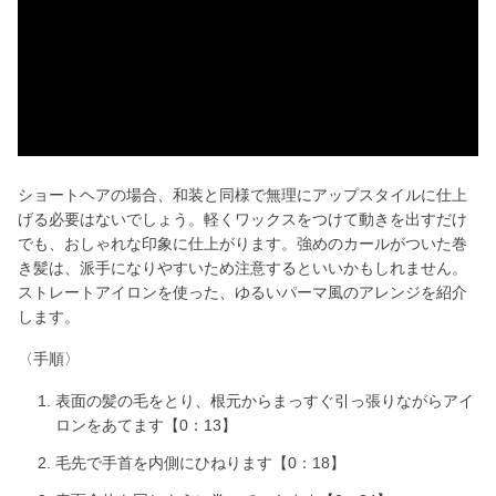
a
y
V
i
ショートヘアの場合、和装と同様で無理にアップスタイルに仕上
げる必要はないでしょう。軽くワックスをつけて動きを出すだけ
d
でも、おしゃれな印象に仕上がります。強めのカールがついた巻
き髪は、派手になりやすいため注意するといいかもしれません。
e
ストレートアイロンを使った、ゆるいパーマ風のアレンジを紹介
します。
o
〈手順〉
表面の髪の毛をとり、根元からまっすぐ引っ張りながらアイ
ロンをあてます【0：13】
毛先で手首を内側にひねります【0：18】