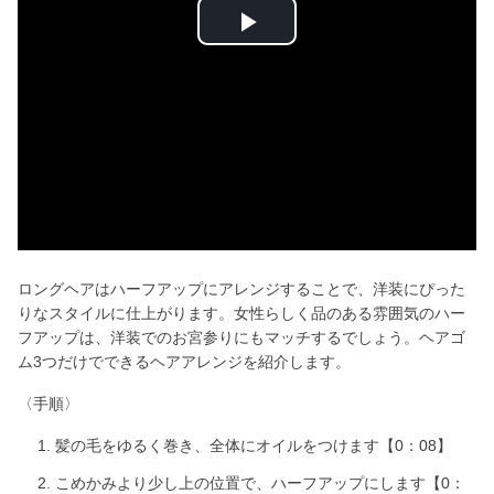
P
l
a
y
V
i
ロングヘアはハーフアップにアレンジすることで、洋装にぴった
りなスタイルに仕上がります。女性らしく品のある雰囲気のハー
d
フアップは、洋装でのお宮参りにもマッチするでしょう。ヘアゴ
ム3つだけでできるヘアアレンジを紹介します。
e
〈手順〉
o
髪の毛をゆるく巻き、全体にオイルをつけます【0：08】
こめかみより少し上の位置で、ハーフアップにします【0：