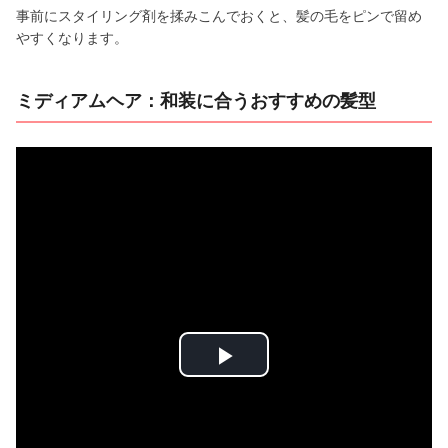
事前にスタイリング剤を揉みこんでおくと、髪の毛をピンで留め
やすくなります。
ミディアムヘア：和装に合うおすすめの髪型
P
l