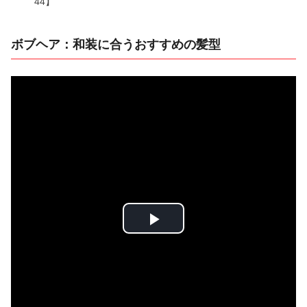
44】
ボブヘア：和装に合うおすすめの髪型
P
l
a