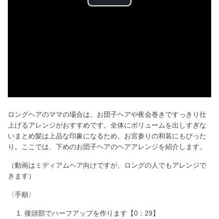
P
l
a
y
V
i
ロングヘアのママの場合は、お団子ヘアや夜会巻きですっきり仕
上げるアレンジがおすすめです。全体にボリュームを出しすぎな
d
いまとめ髪は上品な印象になるため、お宮参りの和装にもぴった
り。ここでは、下めのお団子ヘアのヘアアレンジを紹介します。
e
（動画はミディアムヘア向けですが、ロングの人でもアレンジで
きます）
o
〈手順〉
後頭部でハーフアップを作ります【0：29】