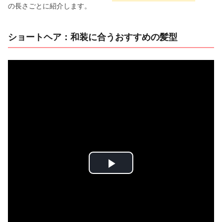
の長さごとに紹介します。
ショートヘア：和装に合うおすすめの髪型
P
l
a