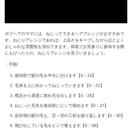
y
V
i
ボブヘアのママには、ねじってできるヘアアレンジがおすすめで
す。ねじりアレンジであれば、上品さをキープしながらほどよく
d
おしゃれな雰囲気を演出できます。和装でお宮参りに参加する際
にもぴったりの、ねじりアレンジを見ていきましょう。
e
〈手順〉
o
後頭部で髪の毛を半分に分けます【0：14】
毛束を上に向かってねじっていきます【0：21】
襟足から適度に後れ毛を出します【0：25】
ねじった毛先を後頭部にピンで留めます【0：27】
反対側の髪の毛も、②～④の工程を繰り返します【0：30】
飛び出している毛をピンで整えます【0：38】