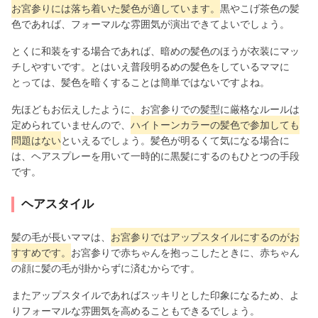
お宮参りには落ち着いた髪色が適しています。
黒やこげ茶色の髪
色であれば、フォーマルな雰囲気が演出できてよいでしょう。
とくに和装をする場合であれば、暗めの髪色のほうが衣装にマッ
チしやすいです。とはいえ普段明るめの髪色をしているママに
とっては、髪色を暗くすることは簡単ではないですよね。
先ほどもお伝えしたように、お宮参りでの髪型に厳格なルールは
定められていませんので、
ハイトーンカラーの髪色で参加しても
問題はない
といえるでしょう。髪色が明るくて気になる場合に
は、ヘアスプレーを用いて一時的に黒髪にするのもひとつの手段
です。
ヘアスタイル
髪の毛が長いママは、
お宮参りではアップスタイルにするのがお
すすめです。
お宮参りで赤ちゃんを抱っこしたときに、赤ちゃん
の顔に髪の毛が掛からずに済むからです。
またアップスタイルであればスッキリとした印象になるため、よ
りフォーマルな雰囲気を高めることもできるでしょう。