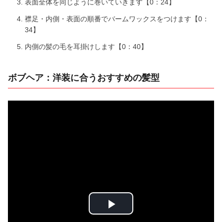
表面全体を同じように巻いていきます【0：24】
襟足・内側・表面の順番でバームワックスをつけます【0：
34】
内側の髪の毛を耳掛けします【0：40】
ボブヘア：洋装に合うおすすめの髪型
P