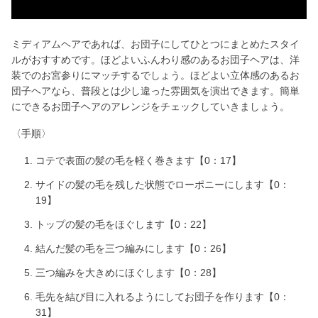
V
i
ミディアムヘアであれば、お団子にしてひとつにまとめたスタイ
ルがおすすめです。ほどよいふんわり感のあるお団子ヘアは、洋
d
装でのお宮参りにマッチするでしょう。ほどよい立体感のあるお
団子ヘアなら、普段とは少し違った雰囲気を演出できます。簡単
e
にできるお団子ヘアのアレンジをチェックしていきましょう。
〈手順〉
o
コテで表面の髪の毛を軽く巻きます【0：17】
サイドの髪の毛を残した状態でローポニーにします【0：
19】
トップの髪の毛をほぐします【0：22】
結んだ髪の毛を三つ編みにします【0：26】
三つ編みを大きめにほぐします【0：28】
毛先を結び目に入れるようにしてお団子を作ります【0：
31】