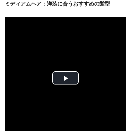
ミディアムヘア：洋装に合うおすすめの髪型
P
l
a
y