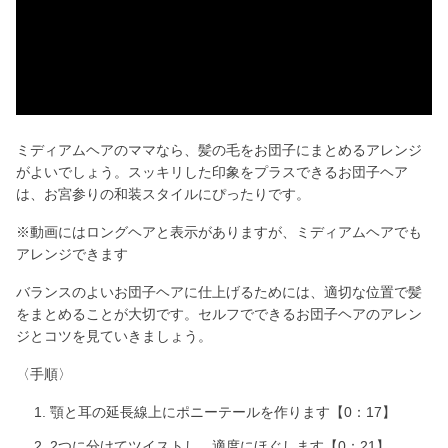
a
y
V
i
ミディアムヘアのママなら、髪の毛をお団子にまとめるアレンジ
がよいでしょう。スッキリした印象をプラスできるお団子ヘア
d
は、お宮参りの和装スタイルにぴったりです。
※動画にはロングヘアと表示がありますが、ミディアムヘアでも
e
アレンジできます
o
バランスのよいお団子ヘアに仕上げるためには、適切な位置で髪
をまとめることが大切です。セルフでできるお団子ヘアのアレン
ジとコツを見ていきましょう。
〈手順〉
顎と耳の延長線上にポニーテールを作ります【0：17】
2つに分けてツイストし、適度にほぐします【0：21】